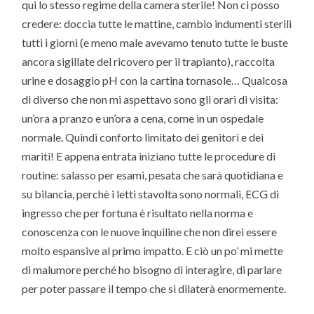
qui lo stesso regime della camera sterile! Non ci posso
credere: doccia tutte le mattine, cambio indumenti sterili
tutti i giorni (e meno male avevamo tenuto tutte le buste
ancora sigillate del ricovero per il trapianto), raccolta
urine e dosaggio pH con la cartina tornasole… Qualcosa
di diverso che non mi aspettavo sono gli orari di visita:
un’ora a pranzo e un’ora a cena, come in un ospedale
normale. Quindi conforto limitato dei genitori e dei
mariti! E appena entrata iniziano tutte le procedure di
routine: salasso per esami, pesata che sarà quotidiana e
su bilancia, perchè i letti stavolta sono normali, ECG di
ingresso che per fortuna è risultato nella norma e
conoscenza con le nuove inquiline che non direi essere
molto espansive al primo impatto. E ciò un po’ mi mette
di malumore perché ho bisogno di interagire, di parlare
per poter passare il tempo che si dilaterà enormemente.