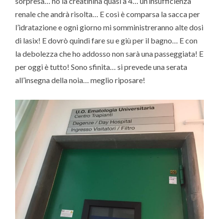
sorpresa… ho la creatinina quasi a 4… un’insufficienza
renale che andrà risolta… E così è comparsa la sacca per
l’idratazione e ogni giorno mi somministreranno alte dosi
di lasix! E dovrò quindi fare su e giù per il bagno… E con
la debolezza che ho addosso non sarà una passeggiata! E
per oggi è tutto! Sono sfinita… si prevede una serata
all’insegna della noia… meglio riposare!