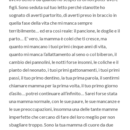
figli. Sono seduta sul tuo letto perchè stanotte ho
sognato di averti partorito, di averti preso in braccio in
quella fase della vita che mi manca sempre
terribilmente… ed era così reale: il pancione, le doglie e il
parto… E’ vero, la mamma è colei che ti cresce, ma
quanto mi mancano i tuoi primi cinque anni di vita,
quanto mi manca l’allattamento al seno o col biberon, il
cambio dei pannolini, le notti forse insonni, le coliche e il
pianto del neonato, i tuoi primi gattonamenti, i tuoi primi
passi, il tuo primo dentino, la tua prima parola, il sentirmi
chiamare mamma per la prima volta, il tuo primo giorno
d’asilo… potrei continuare all’infinito… Sarei forse stata
una mamma normale, con le sue paure, le sue mancanze e
le sue preoccupazioni, insomma una delle tante mamme
imperfette che cercano di fare del loro meglio per non
sbagliare troppo. Sono la tua mamma di cuore da due