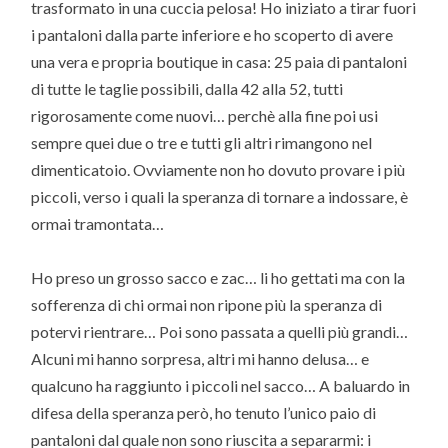
trasformato in una cuccia pelosa! Ho iniziato a tirar fuori
i pantaloni dalla parte inferiore e ho scoperto di avere
una vera e propria boutique in casa: 25 paia di pantaloni
di tutte le taglie possibili, dalla 42 alla 52, tutti
rigorosamente come nuovi… perchè alla fine poi usi
sempre quei due o tre e tutti gli altri rimangono nel
dimenticatoio. Ovviamente non ho dovuto provare i più
piccoli, verso i quali la speranza di tornare a indossare, è
ormai tramontata…
Ho preso un grosso sacco e zac… li ho gettati ma con la
sofferenza di chi ormai non ripone più la speranza di
potervi rientrare… Poi sono passata a quelli più grandi…
Alcuni mi hanno sorpresa, altri mi hanno delusa… e
qualcuno ha raggiunto i piccoli nel sacco… A baluardo in
difesa della speranza però, ho tenuto l’unico paio di
pantaloni dal quale non sono riuscita a separarmi: i