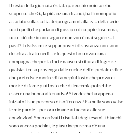
Il resto della giornata è stata parecchio noioso e ho
scoperto che G., la più anziana fra noi, ha il monopolio
assoluto sulla scelta dei programmi alla tv… della serie:
tutti quelli che parlano di gossip o di coppie, insomma,
tutto ciò che io non seguo e non vorrò mai seguire… I
pasti? Tristissimi e seppur poveri di sostanza non sono
riuscita a trattenerli… e in questo ho trovato una
compagna che per la forte nausea si rifiuta di ingerire
qualsiasi cosa provenga dalle cucine dell’ospedale e dice
che preferisce morire di fame piuttosto che provarci…
morire di fame piuttosto che di leucemia potrebbe
essere una buona alternativa! Si vede che ha appena
iniziato il suo percorso di sofferenza! E a nulla sono valse
le mie parole… per ora rimane attaccata alle sue
convinzioni. Sono arrivati i risultati degli esami: i bianchi
sono ancora pochini, le piastrine pure ma c’è una