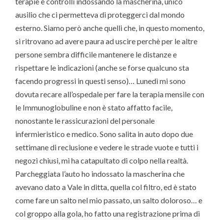
terapie e controlli indossando la mascherina, unico
ausilio che ci permetteva di proteggerci dal mondo
esterno. Siamo però anche quelli che, in questo momento,
si ritrovano ad avere paura ad uscire perchè per le altre
persone sembra difficile mantenere le distanze e
rispettare le indicazioni (anche se forse qualcuno sta
facendo progressi in questi senso)… Lunedì mi sono
dovuta recare all’ospedale per fare la terapia mensile con
le Immunoglobuline e non è stato affatto facile,
nonostante le rassicurazioni del personale
infermieristico e medico. Sono salita in auto dopo due
settimane di reclusione e vedere le strade vuote e tutti i
negozi chiusi, mi ha catapultato di colpo nella realtà.
Parcheggiata l’auto ho indossato la mascherina che
avevano dato a Vale in ditta, quella col filtro, ed è stato
come fare un salto nel mio passato, un salto doloroso… e
col groppo alla gola, ho fatto una registrazione prima di