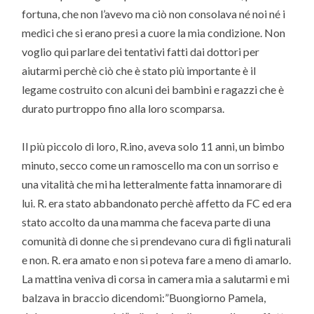
fortuna, che non l’avevo ma ciò non consolava né noi né i
medici che si erano presi a cuore la mia condizione. Non
voglio qui parlare dei tentativi fatti dai dottori per
aiutarmi perchè ciò che è stato più importante è il
legame costruito con alcuni dei bambini e ragazzi che è
durato purtroppo fino alla loro scomparsa.
Il più piccolo di loro, R.ino, aveva solo 11 anni, un bimbo
minuto, secco come un ramoscello ma con un sorriso e
una vitalità che mi ha letteralmente fatta innamorare di
lui. R. era stato abbandonato perchè affetto da FC ed era
stato accolto da una mamma che faceva parte di una
comunità di donne che si prendevano cura di figli naturali
e non. R. era amato e non si poteva fare a meno di amarlo.
La mattina veniva di corsa in camera mia a salutarmi e mi
balzava in braccio dicendomi:”Buongiorno Pamela,