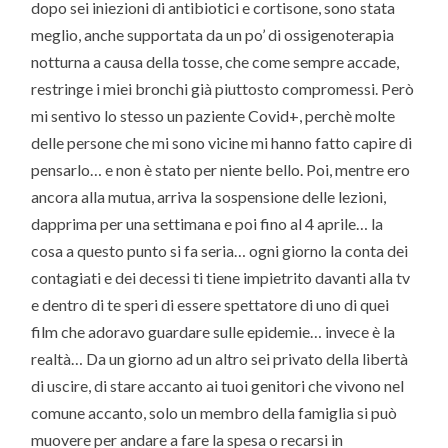
dopo sei iniezioni di antibiotici e cortisone, sono stata
meglio, anche supportata da un po’ di ossigenoterapia
notturna a causa della tosse, che come sempre accade,
restringe i miei bronchi già piuttosto compromessi. Però
mi sentivo lo stesso un paziente Covid+, perchè molte
delle persone che mi sono vicine mi hanno fatto capire di
pensarlo… e non è stato per niente bello. Poi, mentre ero
ancora alla mutua, arriva la sospensione delle lezioni,
dapprima per una settimana e poi fino al 4 aprile… la
cosa a questo punto si fa seria… ogni giorno la conta dei
contagiati e dei decessi ti tiene impietrito davanti alla tv
e dentro di te speri di essere spettatore di uno di quei
film che adoravo guardare sulle epidemie… invece è la
realtà… Da un giorno ad un altro sei privato della libertà
di uscire, di stare accanto ai tuoi genitori che vivono nel
comune accanto, solo un membro della famiglia si può
muovere per andare a fare la spesa o recarsi in