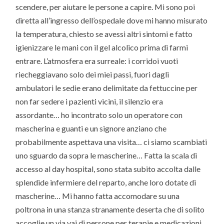
scendere, per aiutare le persone a capire. Mi sono poi
diretta all’ingresso dell’ospedale dove mi hanno misurato
la temperatura, chiesto se avessi altri sintomi e fatto
igienizzare le mani con il gel alcolico prima di farmi
entrare. L’atmosfera era surreale: i corridoi vuoti
riecheggiavano solo dei miei passi, fuori dagli
ambulatori le sedie erano delimitate da fettuccine per
non far sedere i pazienti vicini, il silenzio era
assordante… ho incontrato solo un operatore con
mascherina e guanti e un signore anziano che
probabilmente aspettava una visita… ci siamo scambiati
uno sguardo da sopra le mascherine… Fatta la scala di
accesso al day hospital, sono stata subito accolta dalle
splendide infermiere del reparto, anche loro dotate di
mascherine… Mi hanno fatta accomodare su una
poltrona in una stanza stranamente deserta che di solito
accoglie un via vai di persone per terapie e medicazioni