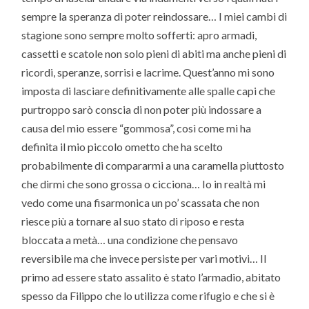
sempre la speranza di poter reindossare… I miei cambi di
stagione sono sempre molto sofferti: apro armadi,
cassetti e scatole non solo pieni di abiti ma anche pieni di
ricordi, speranze, sorrisi e lacrime. Quest’anno mi sono
imposta di lasciare definitivamente alle spalle capi che
purtroppo sarò conscia di non poter più indossare a
causa del mio essere “gommosa”, così come mi ha
definita il mio piccolo ometto che ha scelto
probabilmente di compararmi a una caramella piuttosto
che dirmi che sono grossa o cicciona… Io in realtà mi
vedo come una fisarmonica un po’ scassata che non
riesce più a tornare al suo stato di riposo e resta
bloccata a metà… una condizione che pensavo
reversibile ma che invece persiste per vari motivi… Il
primo ad essere stato assalito è stato l’armadio, abitato
spesso da Filippo che lo utilizza come rifugio e che si è