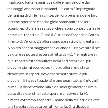
finali sono lontane anni luce dalle email veloci e dai
messaggi whatsapp istantanei… la carta è impregnata
dell’anima di chi le ha scritte, dei loro pensieri, delle loro
lacrime, speranze e anche gioie nonostante fossero
scambi epistolari fra ragazzi che si sono conosciuti fra le
corsie del reparto di Fibrosi Cistica dell’ospedale Borgo
Trento di Verona. Da allora sono passati più di trent’anni.
Non ero ancora maggiorenne quando fui ricoverata lì per
valutare se potessi essere affetta da FC. Nell’entrare in
quel reparto fui catapultata nella sofferenza dei più
piccoli e ciò mi sconvolse. Fino ad allora, ero stata
ricoverata in reparti dove ero sempre stata la più
piccola… lì invece i pazienti erano quasi tutti più giovani
di me! La disperazione mia e dei miei genitori per il mio
stato di salute, ci ha fatto sperare che avessi la FC…
almeno avremmo scoperto il nome della malattia e avere
una terapia adeguata per affrontarla. Ora dico, per