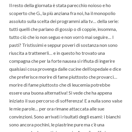
Il resto della giornata è stata parecchio noioso e ho
scoperto che G., la più anziana fra noi, ha il monopolio
assoluto sulla scelta dei programmi alla tv… della serie:
tutti quelli che parlano di gossip o di coppie, insomma,
tutto ciò che io non seguo e non vorrò mai seguire… I
pasti? Tristissimi e seppur poveri di sostanza non sono
riuscita a trattenerli… e in questo ho trovato una
compagna che per la forte nausea si rifiuta di ingerire
qualsiasi cosa provenga dalle cucine dell’ospedale e dice
che preferisce morire di fame piuttosto che provarci…
morire di fame piuttosto che di leucemia potrebbe
essere una buona alternativa! Si vede che ha appena
iniziato il suo percorso di sofferenza! E a nulla sono valse
le mie parole… per ora rimane attaccata alle sue
convinzioni. Sono arrivati i risultati degli esami: i bianchi
sono ancora pochini, le piastrine pure ma c’è una