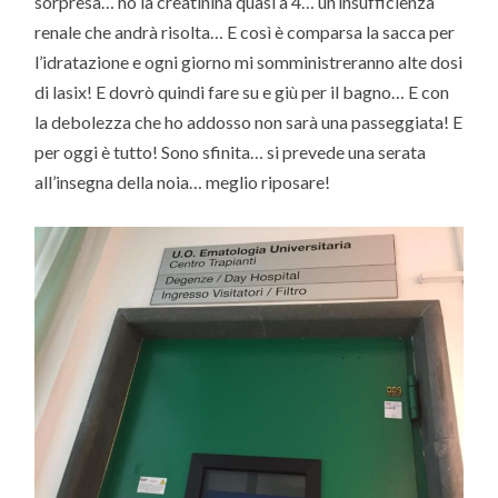
sorpresa… ho la creatinina quasi a 4… un’insufficienza
renale che andrà risolta… E così è comparsa la sacca per
l’idratazione e ogni giorno mi somministreranno alte dosi
di lasix! E dovrò quindi fare su e giù per il bagno… E con
la debolezza che ho addosso non sarà una passeggiata! E
per oggi è tutto! Sono sfinita… si prevede una serata
all’insegna della noia… meglio riposare!