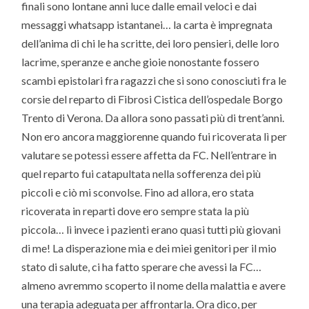
finali sono lontane anni luce dalle email veloci e dai
messaggi whatsapp istantanei… la carta è impregnata
dell’anima di chi le ha scritte, dei loro pensieri, delle loro
lacrime, speranze e anche gioie nonostante fossero
scambi epistolari fra ragazzi che si sono conosciuti fra le
corsie del reparto di Fibrosi Cistica dell’ospedale Borgo
Trento di Verona. Da allora sono passati più di trent’anni.
Non ero ancora maggiorenne quando fui ricoverata lì per
valutare se potessi essere affetta da FC. Nell’entrare in
quel reparto fui catapultata nella sofferenza dei più
piccoli e ciò mi sconvolse. Fino ad allora, ero stata
ricoverata in reparti dove ero sempre stata la più
piccola… lì invece i pazienti erano quasi tutti più giovani
di me! La disperazione mia e dei miei genitori per il mio
stato di salute, ci ha fatto sperare che avessi la FC…
almeno avremmo scoperto il nome della malattia e avere
una terapia adeguata per affrontarla. Ora dico, per