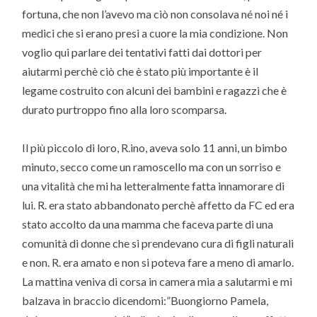
fortuna, che non l’avevo ma ciò non consolava né noi né i
medici che si erano presi a cuore la mia condizione. Non
voglio qui parlare dei tentativi fatti dai dottori per
aiutarmi perchè ciò che è stato più importante è il
legame costruito con alcuni dei bambini e ragazzi che è
durato purtroppo fino alla loro scomparsa.
Il più piccolo di loro, R.ino, aveva solo 11 anni, un bimbo
minuto, secco come un ramoscello ma con un sorriso e
una vitalità che mi ha letteralmente fatta innamorare di
lui. R. era stato abbandonato perchè affetto da FC ed era
stato accolto da una mamma che faceva parte di una
comunità di donne che si prendevano cura di figli naturali
e non. R. era amato e non si poteva fare a meno di amarlo.
La mattina veniva di corsa in camera mia a salutarmi e mi
balzava in braccio dicendomi:”Buongiorno Pamela,