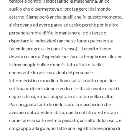
terapie e controlli indossando la mascherina, unico
ausilio che ci permetteva di proteggerci dal mondo
esterno. Siamo però anche quelli che, in questo momento,
si ritrovano ad avere paura ad uscire perchè per le altre
persone sembra difficile mantenere le distanze e
rispettare le indicazioni (anche se forse qualcuno sta
facendo progressi in questi senso)… Lunedì mi sono
dovuta recare all’ospedale per fare la terapia mensile con
le Immunoglobuline e non è stato affatto facile,
nonostante le rassicurazioni del personale
infermieristico e medico. Sono salita in auto dopo due
settimane di reclusione e vedere le strade vuote e tutti i
negozi chiusi, mi ha catapultato di colpo nella realtà.
Parcheggiata l’auto ho indossato la mascherina che
avevano dato a Vale in ditta, quella col filtro, ed è stato
come fare un salto nel mio passato, un salto doloroso… e
col groppo alla gola, ho fatto una registrazione prima di