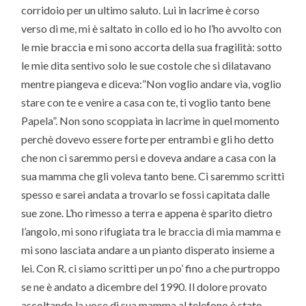
corridoio per un ultimo saluto. Lui in lacrime è corso
verso di me, mi è saltato in collo ed io ho l’ho avvolto con
le mie braccia e mi sono accorta della sua fragilità: sotto
le mie dita sentivo solo le sue costole che si dilatavano
mentre piangeva e diceva:”Non voglio andare via, voglio
stare con te e venire a casa con te, ti voglio tanto bene
Papela”. Non sono scoppiata in lacrime in quel momento
perchè dovevo essere forte per entrambi e gli ho detto
che non ci saremmo persi e doveva andare a casa con la
sua mamma che gli voleva tanto bene. Ci saremmo scritti
spesso e sarei andata a trovarlo se fossi capitata dalle
sue zone. L’ho rimesso a terra e appena è sparito dietro
l’angolo, mi sono rifugiata tra le braccia di mia mamma e
mi sono lasciata andare a un pianto disperato insieme a
lei. Con R. ci siamo scritti per un po’ fino a che purtroppo
se ne è andato a dicembre del 1990. Il dolore provato
ascoltando la voce di sua mamma al telefono è stato