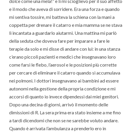
dolce come una mela!” e lì mi scioglievo per il suo affetto
e il modo che aveva di sorridere. Era una forza e quando
mi sentiva tossire, mi batteva la schiena con la mani a
coppetta per drenare il catarro e mia mamma se ne stava
lì incantata a guardarlo aiutarmi. Una mattina mi parlò
della seduta che doveva fare per imparare a fare le
terapie da solo e mi disse di andare con lui: in una stanza
c’erano piccoli pazienti e medici che insegnavano loro
come farsi le flebo, l’aerosol e le posizioni più corrette
per cercare di eliminare il catarro quando si accumulava
nei polmoni. I dottori insegnavano ai bambini ad essere
autonomi nella gestione della propria condizione e mi
accorsi di quanto io invece dipendessi dai miei genitori.
Dopo una decina di giorni, arrivò il momento delle
dimissioni di R. La sera prima era stato insieme a me fino
a tardi dicendomi che non se ne sarebbe voluto andare.
Quando è arrivata l’ambulanza a prenderlo ero in