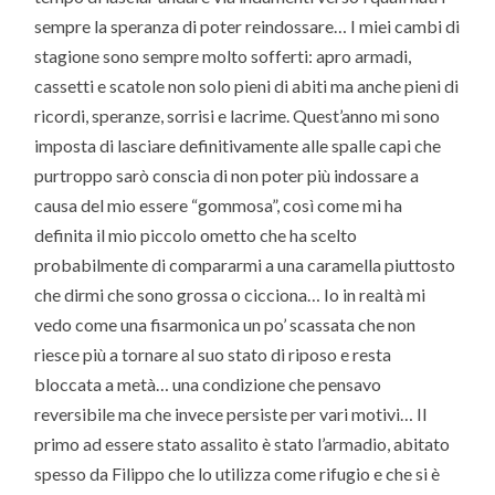
sempre la speranza di poter reindossare… I miei cambi di
stagione sono sempre molto sofferti: apro armadi,
cassetti e scatole non solo pieni di abiti ma anche pieni di
ricordi, speranze, sorrisi e lacrime. Quest’anno mi sono
imposta di lasciare definitivamente alle spalle capi che
purtroppo sarò conscia di non poter più indossare a
causa del mio essere “gommosa”, così come mi ha
definita il mio piccolo ometto che ha scelto
probabilmente di compararmi a una caramella piuttosto
che dirmi che sono grossa o cicciona… Io in realtà mi
vedo come una fisarmonica un po’ scassata che non
riesce più a tornare al suo stato di riposo e resta
bloccata a metà… una condizione che pensavo
reversibile ma che invece persiste per vari motivi… Il
primo ad essere stato assalito è stato l’armadio, abitato
spesso da Filippo che lo utilizza come rifugio e che si è