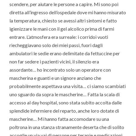
scendere, per aiutare le persone a capire. Mi sono poi
diretta all’ingresso dell’ospedale dove mi hanno misurato
la temperatura, chiesto se avessi altri sintomi e fatto
igienizzare le mani con il gel alcolico prima di farmi
entrare. L’atmosfera era surreale: i corridoi vuoti
riecheggiavano solo dei miei passi, fuori dagli
ambulatori le sedie erano delimitate da fettuccine per
non far sedere i pazienti vicini, il silenzio era
assordante… ho incontrato solo un operatore con
mascherina e guanti e un signore anziano che
probabilmente aspettava una visita… ci siamo scambiati
uno sguardo da sopra le mascherine… Fatta la scala di
accesso al day hospital, sono stata subito accolta dalle
splendide infermiere del reparto, anche loro dotate di
mascherine… Mi hanno fatta accomodare su una
poltrona in una stanza stranamente deserta che di solito
accoglie un via vai di persone per terapie e medicazioni