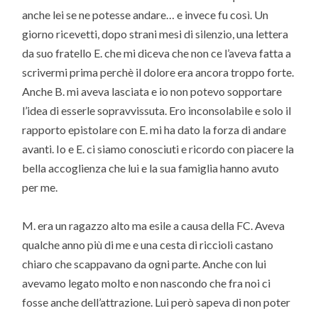
anche lei se ne potesse andare… e invece fu così. Un
giorno ricevetti, dopo strani mesi di silenzio, una lettera
da suo fratello E. che mi diceva che non ce l’aveva fatta a
scrivermi prima perchè il dolore era ancora troppo forte.
Anche B. mi aveva lasciata e io non potevo sopportare
l’idea di esserle sopravvissuta. Ero inconsolabile e solo il
rapporto epistolare con E. mi ha dato la forza di andare
avanti. Io e E. ci siamo conosciuti e ricordo con piacere la
bella accoglienza che lui e la sua famiglia hanno avuto
per me.
M. era un ragazzo alto ma esile a causa della FC. Aveva
qualche anno più di me e una cesta di riccioli castano
chiaro che scappavano da ogni parte. Anche con lui
avevamo legato molto e non nascondo che fra noi ci
fosse anche dell’attrazione. Lui però sapeva di non poter