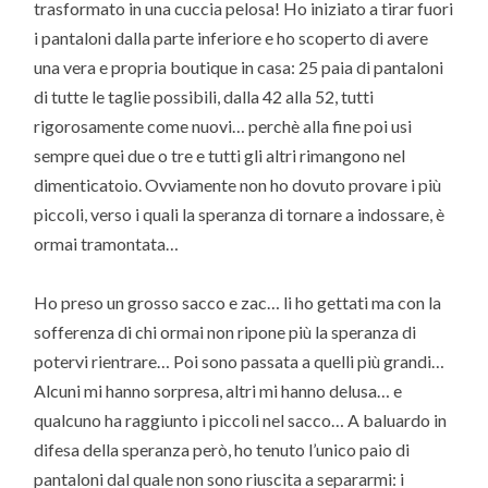
trasformato in una cuccia pelosa! Ho iniziato a tirar fuori
i pantaloni dalla parte inferiore e ho scoperto di avere
una vera e propria boutique in casa: 25 paia di pantaloni
di tutte le taglie possibili, dalla 42 alla 52, tutti
rigorosamente come nuovi… perchè alla fine poi usi
sempre quei due o tre e tutti gli altri rimangono nel
dimenticatoio. Ovviamente non ho dovuto provare i più
piccoli, verso i quali la speranza di tornare a indossare, è
ormai tramontata…
Ho preso un grosso sacco e zac… li ho gettati ma con la
sofferenza di chi ormai non ripone più la speranza di
potervi rientrare… Poi sono passata a quelli più grandi…
Alcuni mi hanno sorpresa, altri mi hanno delusa… e
qualcuno ha raggiunto i piccoli nel sacco… A baluardo in
difesa della speranza però, ho tenuto l’unico paio di
pantaloni dal quale non sono riuscita a separarmi: i