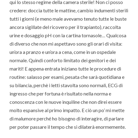
qui lo stesso regime della camera sterile! Non ci posso
credere: doccia tutte le mattine, cambio indumenti sterili
tutti i giorni (e meno male avevamo tenuto tutte le buste
ancora sigillate del ricovero per il trapianto), raccolta
urine e dosaggio pH con la cartina tornasole… Qualcosa
di diverso che non mi aspettavo sono gli orari di visita:
un’ora a pranzo e un’ora a cena, come in un ospedale
normale. Quindi conforto limitato dei genitori e dei
mariti! E appena entrata iniziano tutte le procedure di
routine: salasso per esami, pesata che sarà quotidiana e
su bilancia, perchè i letti stavolta sono normali, ECG di
ingresso che per fortuna è risultato nella norma e
conoscenza con le nuove inquiline che non direi essere
molto espansive al primo impatto. E ciò un po’ mi mette
di malumore perché ho bisogno di interagire, di parlare
per poter passare il tempo che si dilaterà enormemente.