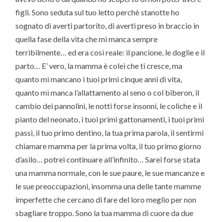
figli. Sono seduta sul tuo letto perchè stanotte ho
sognato di averti partorito, di averti preso in braccio in
quella fase della vita che mi manca sempre
terribilmente… ed era così reale: il pancione, le doglie e il
parto… E’ vero, la mamma è colei che ti cresce, ma
quanto mi mancano i tuoi primi cinque anni di vita,
quanto mi manca l’allattamento al seno o col biberon, il
cambio dei pannolini, le notti forse insonni, le coliche e il
pianto del neonato, i tuoi primi gattonamenti, i tuoi primi
passi, il tuo primo dentino, la tua prima parola, il sentirmi
chiamare mamma per la prima volta, il tuo primo giorno
d’asilo… potrei continuare all’infinito… Sarei forse stata
una mamma normale, con le sue paure, le sue mancanze e
le sue preoccupazioni, insomma una delle tante mamme
imperfette che cercano di fare del loro meglio per non
sbagliare troppo. Sono la tua mamma di cuore da due