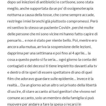
dopo sei iniezioni di antibiotici e cortisone, sono stata
meglio, anche supportata da un po’ di ossigenoterapia
notturna a causa della tosse, che come sempre accade,
restringe i miei bronchi già piuttosto compromessi. Però
mi sentivo lo stesso un paziente Covid+, perchè molte
delle persone che mi sono vicine mi hanno fatto capire di
pensarlo… e non è stato per niente bello. Poi, mentre ero
ancora alla mutua, arriva la sospensione delle lezioni,
dapprima per una settimana e poi fino al 4 aprile… la
cosa a questo punto si fa seria… ogni giorno la conta dei
contagiati e dei decessi ti tiene impietrito davanti alla tv
e dentro di te speri di essere spettatore di uno di quei
film che adoravo guardare sulle epidemie… invece è la
realtà… Da un giorno ad un altro sei privato della libertà
di uscire, di stare accanto ai tuoi genitori che vivono nel
comune accanto, solo un membro della famiglia si può
muovere per andare a fare la spesa o recarsi in