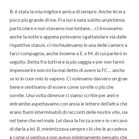
B. è stata la mia migliore amica di sempre. Anche lei era
poco più grande di me. Fra noi è nata subito un’alchimia
particolare e non stavamo mai lontane… ci trovavamo
anche la notte e appena potevamo sgattaiolare via dalle
rispettive stanze, ci rinchiudevamo in una delle camere a
farci compagnia, anche insieme a E. e M. di cui parlerò in
seguito. Betta fra tutti era la più saggia e per non farmi
impensierire non mi ha mai detto di avere la FC… anche
se io in cuor mio lo sapevo. Ci volevamo davvero un gran
bene e sentivamo di essere come sorelle o più che
sorelle. Una volta dimesse ci siamo scritte per anni e
entrambe aspettavamo con ansia le lettere dell’altra che
erano fiumi interminabili di racconti delle nostre vite, sia
nel bene che nel male. Lei dava la forza a me e io cercavo
di darla a lei. B. minimizzava sempre ciò che le accadeva
e come si sentiva e non avevo minimamente pensato che