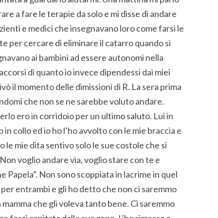
re a fare le terapie da solo e mi disse di andare
pazienti e medici che insegnavano loro come farsi le
tte per cercare di eliminare il catarro quando si
egnavano ai bambini ad essere autonomi nella
accorsi di quanto io invece dipendessi dai miei
ivò il momento delle dimissioni di R. La sera prima
cendomi che non se ne sarebbe voluto andare.
lo ero in corridoio per un ultimo saluto. Lui in
 in collo ed io ho l’ho avvolto con le mie braccia e
o le mie dita sentivo solo le sue costole che si
on voglio andare via, voglio stare con te e
ene Papela”. Non sono scoppiata in lacrime in quel
er entrambi e gli ho detto che non ci saremmo
ua mamma che gli voleva tanto bene. Ci saremmo