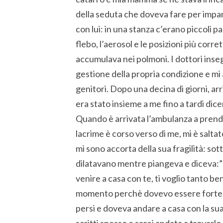
della seduta che doveva fare per impara
con lui: in una stanza c’erano piccoli 
flebo, l’aerosol e le posizioni più corre
accumulava nei polmoni. I dottori ins
gestione della propria condizione e mi 
genitori. Dopo una decina di giorni, arr
era stato insieme a me fino a tardi di
Quando è arrivata l’ambulanza a prender
lacrime è corso verso di me, mi è saltato
mi sono accorta della sua fragilità: sott
dilatavano mentre piangeva e diceva:”N
venire a casa con te, ti voglio tanto b
momento perchè dovevo essere forte p
persi e doveva andare a casa con la s