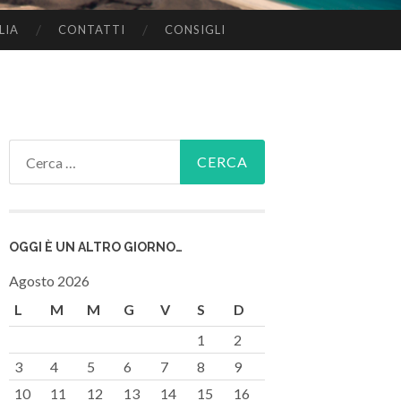
LIA
CONTATTI
CONSIGLI
Ricerca
per:
OGGI È UN ALTRO GIORNO…
Agosto 2026
L
M
M
G
V
S
D
1
2
3
4
5
6
7
8
9
10
11
12
13
14
15
16