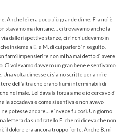
re. Anche lei era poco più grande di me. Fra noi è
 non stavamo mai lontane… ci trovavamo anche la
ia dalle rispettive stanze, ci rinchiudevamo in
he insieme a E. e M. di cui parlerò in seguito.
non farmi impensierire non mi ha mai detto di avere
evo. Ci volevamo davvero un gran bene e sentivamo
e. Una volta dimesse ci siamo scritte per anni e
re dell’altra che erano fiumi interminabili di
 che nel male. Lei dava la forza a me e io cercavo di
che le accadeva e come si sentiva e non avevo
ne potesse andare… e invece fu così. Un giorno
 una lettera da suo fratello E. che mi diceva che non
hè il dolore era ancora troppo forte. Anche B. mi