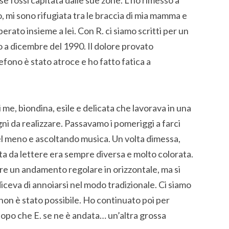
 se fossi capitata dalle sue zone. L’ho rimesso a
o, mi sono rifugiata tra le braccia di mia mamma e
erato insieme a lei. Con R. ci siamo scritti per un
o a dicembre del 1990. Il dolore provato
fono è stato atroce e ho fatto fatica a
 me, biondina, esile e delicata che lavorava in una
gni da realizzare. Passavamo i pomeriggi a farci
l meno e ascoltando musica. Un volta dimessa,
arta da lettere era sempre diversa e molto colorata.
re un andamento regolare in orizzontale, ma si
diceva di annoiarsi nel modo tradizionale. Ci siamo
non è stato possibile. Ho continuato poi per
opo che E. se ne è andata… un’altra grossa