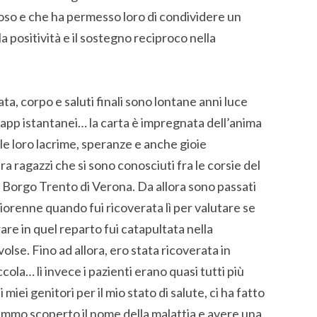
oso e che ha permesso loro di condividere un
 la positività e il sostegno reciproco nella
ta, corpo e saluti finali sono lontane anni luce
sapp istantanei… la carta è impregnata dell’anima
delle loro lacrime, speranze e anche gioie
a ragazzi che si sono conosciuti fra le corsie del
e Borgo Trento di Verona. Da allora sono passati
iorenne quando fui ricoverata lì per valutare se
are in quel reparto fui catapultata nella
volse. Fino ad allora, ero stata ricoverata in
cola… lì invece i pazienti erano quasi tutti più
miei genitori per il mio stato di salute, ci ha fatto
mmo scoperto il nome della malattia e avere una