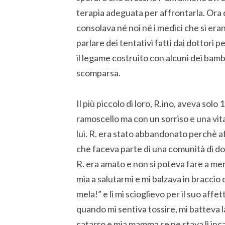
terapia adeguata per affrontarla. Ora 
consolava né noi né i medici che si era
parlare dei tentativi fatti dai dottori 
il legame costruito con alcuni dei bamb
scomparsa.
Il più piccolo di loro, R.ino, aveva sol
ramoscello ma con un sorriso e una vit
lui. R. era stato abbandonato perchè 
che faceva parte di una comunità di don
R. era amato e non si poteva fare a me
mia a salutarmi e mi balzava in bracc
mela!” e lì mi scioglievo per il suo affe
quando mi sentiva tossire, mi batteva l
catarro e mia mamma se ne stava lì inc