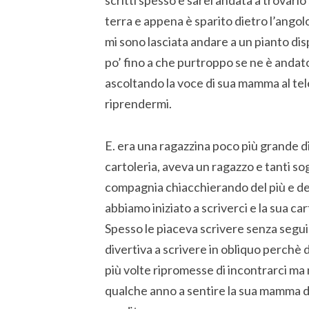
scritti spesso e sarei andata a trovarlo
terra e appena è sparito dietro l’angol
mi sono lasciata andare a un pianto disp
po’ fino a che purtroppo se ne è andat
ascoltando la voce di sua mamma al tele
riprendermi.
E. era una ragazzina poco più grande di
cartoleria, aveva un ragazzo e tanti so
compagnia chiacchierando del più e de
abbiamo iniziato a scriverci e la sua c
Spesso le piaceva scrivere senza segui
divertiva a scrivere in obliquo perchè 
più volte ripromesse di incontrarci ma 
qualche anno a sentire la sua mamma d