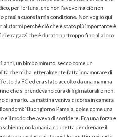
dico, per fortuna, che non l’avevo ma ciò non
no presi a cuore la mia condizione. Non voglio qui
per aiutarmi perchè ciò che è stato più importante è
ini e ragazzi che è durato purtroppo fino alla loro
o 11 anni, un bimbo minuto, secco come un
alità che mi ha letteralmente fatta innamorare di
affetto da FC ed era stato accolto da una mamma
ne che si prendevano cura di figli naturali e non.
no di amarlo. La mattina veniva di corsa in camera
io dicendomi:”Buongiorno Pamela, dolce come una
tto e il modo che aveva di sorridere. Era una forza e
a schiena con la mani a coppetta per drenare il
antata a guardarlo aiutarmi. Una mattina mi parlò