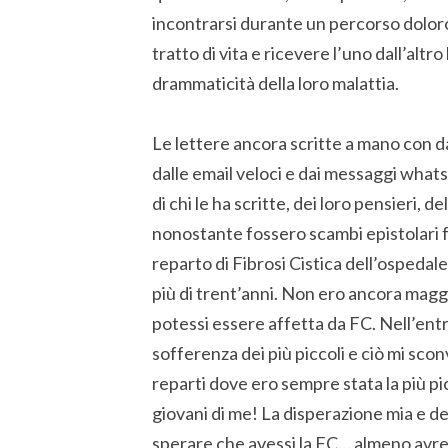
incontrarsi durante un percorso dolor
tratto di vita e ricevere l’uno dall’altro
drammaticità della loro malattia.
Le lettere ancora scritte a mano con da
dalle email veloci e dai messaggi what
di chi le ha scritte, dei loro pensieri, 
nonostante fossero scambi epistolari fr
reparto di Fibrosi Cistica dell’ospedal
più di trent’anni. Non ero ancora magg
potessi essere affetta da FC. Nell’entr
sofferenza dei più piccoli e ciò mi scon
reparti dove ero sempre stata la più pic
giovani di me! La disperazione mia e dei 
sperare che avessi la FC… almeno avre