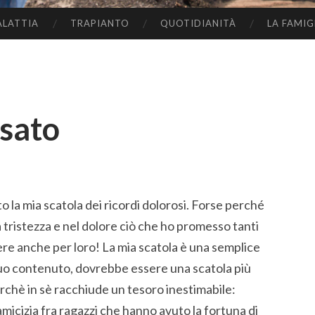
ALATTIA
TRAPIANTO
QUOTIDIANITÀ
LA FAMIG
ssato
o la mia scatola dei ricordi dolorosi. Forse perché
a tristezza e nel dolore ciò che ho promesso tanti
vere anche per loro! La mia scatola è una semplice
l suo contenuto, dovrebbe essere una scatola più
erchè in sè racchiude un tesoro inestimabile:
amicizia fra ragazzi che hanno avuto la fortuna di