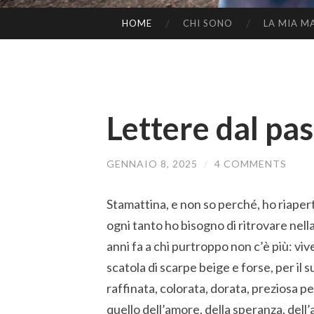
HOME
CHI SONO
LA MIA M
SKIP
TO
CONTENT
Lettere dal pa
GENNAIO 8, 2025
/
4 COMMENTS
Stamattina, e non so perché, ho riapert
ogni tanto ho bisogno di ritrovare nell
anni fa a chi purtroppo non c’è più: vi
scatola di scarpe beige e forse, per i
raffinata, colorata, dorata, preziosa p
quello dell’amore, della speranza, dell’