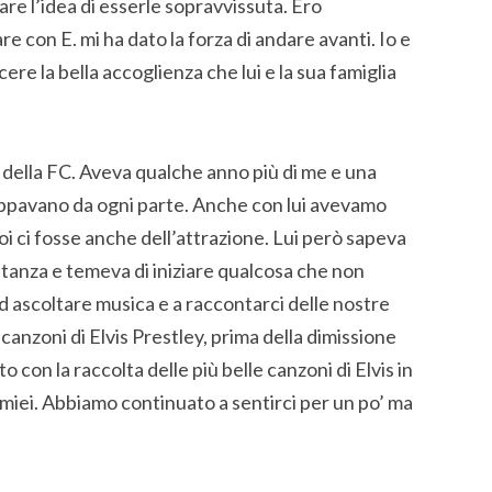
re l’idea di esserle sopravvissuta. Ero
re con E. mi ha dato la forza di andare avanti. Io e
cere la bella accoglienza che lui e la sua famiglia
a della FC. Aveva qualche anno più di me e una
cappavano da ogni parte. Anche con lui avevamo
i ci fosse anche dell’attrazione. Lui però sapeva
stanza e temeva di iniziare qualcosa che non
d ascoltare musica e a raccontarci delle nostre
canzoni di Elvis Prestley, prima della dimissione
o con la raccolta delle più belle canzoni di Elvis in
miei. Abbiamo continuato a sentirci per un po’ ma