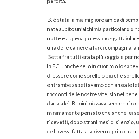
perdita.
B. è stata la mia migliore amica di semp
nata subito un’alchimia particolare e
notte e appena potevamo sgattaiolare v
una delle camere a farci compagnia, anc
Betta fra tutti era la più saggia e per 
la FC… anche se io in cuor mio lo sap
di essere come sorelle o più che sorell
entrambe aspettavamo con ansia le lette
racconti delle nostre vite, sia nel bene
darla a lei. B. minimizzava sempre ciò 
minimamente pensato che anche lei se 
ricevetti, dopo strani mesi di silenzio,
ce l’aveva fatta a scrivermi prima perc