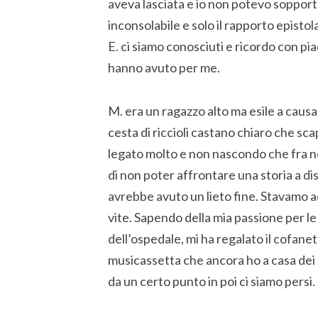
aveva lasciata e io non potevo sopporta
inconsolabile e solo il rapporto epistola
E. ci siamo conosciuti e ricordo con pia
hanno avuto per me.
M. era un ragazzo alto ma esile a caus
cesta di riccioli castano chiaro che s
legato molto e non nascondo che fra no
di non poter affrontare una storia a di
avrebbe avuto un lieto fine. Stavamo a
vite. Sapendo della mia passione per le 
dell’ospedale, mi ha regalato il cofanett
musicassetta che ancora ho a casa dei 
da un certo punto in poi ci siamo persi.