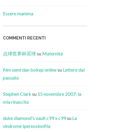
Essere mamma
COMMENTI RECENTI
点球世界杯买球
su
Maternità
film semi dan bokep online
su
Lettere dal
passato
Stephen Clark
su
15 novembre 2007: la
mia rinascita
duke diamond's vault c99 x c99
su
La
sindrome ipereosinofila