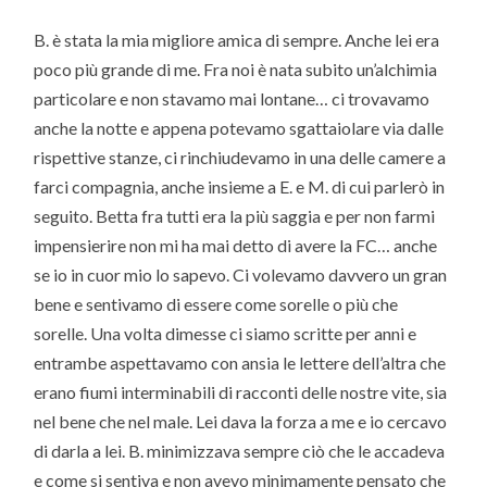
B. è stata la mia migliore amica di sempre. Anche lei era
poco più grande di me. Fra noi è nata subito un’alchimia
particolare e non stavamo mai lontane… ci trovavamo
anche la notte e appena potevamo sgattaiolare via dalle
rispettive stanze, ci rinchiudevamo in una delle camere a
farci compagnia, anche insieme a E. e M. di cui parlerò in
seguito. Betta fra tutti era la più saggia e per non farmi
impensierire non mi ha mai detto di avere la FC… anche
se io in cuor mio lo sapevo. Ci volevamo davvero un gran
bene e sentivamo di essere come sorelle o più che
sorelle. Una volta dimesse ci siamo scritte per anni e
entrambe aspettavamo con ansia le lettere dell’altra che
erano fiumi interminabili di racconti delle nostre vite, sia
nel bene che nel male. Lei dava la forza a me e io cercavo
di darla a lei. B. minimizzava sempre ciò che le accadeva
e come si sentiva e non avevo minimamente pensato che