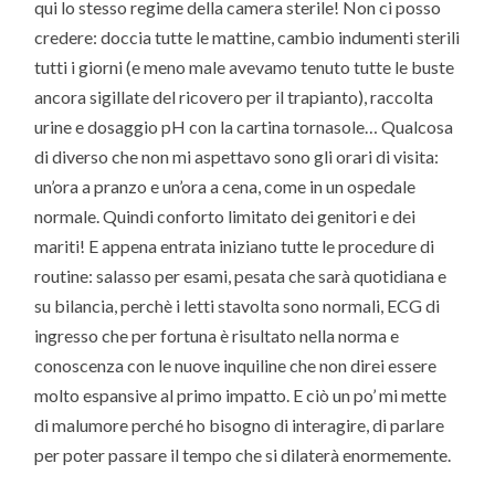
qui lo stesso regime della camera sterile! Non ci posso
credere: doccia tutte le mattine, cambio indumenti sterili
tutti i giorni (e meno male avevamo tenuto tutte le buste
ancora sigillate del ricovero per il trapianto), raccolta
urine e dosaggio pH con la cartina tornasole… Qualcosa
di diverso che non mi aspettavo sono gli orari di visita:
un’ora a pranzo e un’ora a cena, come in un ospedale
normale. Quindi conforto limitato dei genitori e dei
mariti! E appena entrata iniziano tutte le procedure di
routine: salasso per esami, pesata che sarà quotidiana e
su bilancia, perchè i letti stavolta sono normali, ECG di
ingresso che per fortuna è risultato nella norma e
conoscenza con le nuove inquiline che non direi essere
molto espansive al primo impatto. E ciò un po’ mi mette
di malumore perché ho bisogno di interagire, di parlare
per poter passare il tempo che si dilaterà enormemente.