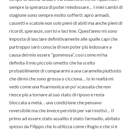
sempre la speranza di poter reindossare… I miei cambi di
stagione sono sempre molto sofferti: apro armadi,
cassetti e scatole non solo pieni di abiti ma anche pieni di
ricordi, speranze, sorrisi e lacrime. Quest’anno mi sono
imposta di lasciare definitivamente alle spalle capi che
purtroppo sarò conscia di non poter più indossare a
causa del mio essere “gommosa”, così come mi ha
definita il mio piccolo ometto che ha scelto
probabilmente di compararmi a una caramella piuttosto
che dirmi che sono grossa o cicciona… Io in realtà mi
vedo come una fisarmonica un po’ scassata che non
riesce più a tornare al suo stato di riposo e resta
bloccata a metà… una condizione che pensavo
reversibile ma che invece persiste per vari motivi… Il
primo ad essere stato assalito è stato l’armadio, abitato
spesso da Filippo che lo utilizza come rifugio e che si è