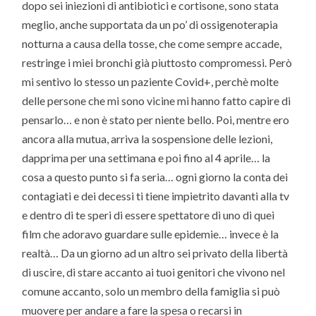
dopo sei iniezioni di antibiotici e cortisone, sono stata
meglio, anche supportata da un po’ di ossigenoterapia
notturna a causa della tosse, che come sempre accade,
restringe i miei bronchi già piuttosto compromessi. Però
mi sentivo lo stesso un paziente Covid+, perchè molte
delle persone che mi sono vicine mi hanno fatto capire di
pensarlo… e non è stato per niente bello. Poi, mentre ero
ancora alla mutua, arriva la sospensione delle lezioni,
dapprima per una settimana e poi fino al 4 aprile… la
cosa a questo punto si fa seria… ogni giorno la conta dei
contagiati e dei decessi ti tiene impietrito davanti alla tv
e dentro di te speri di essere spettatore di uno di quei
film che adoravo guardare sulle epidemie… invece è la
realtà… Da un giorno ad un altro sei privato della libertà
di uscire, di stare accanto ai tuoi genitori che vivono nel
comune accanto, solo un membro della famiglia si può
muovere per andare a fare la spesa o recarsi in