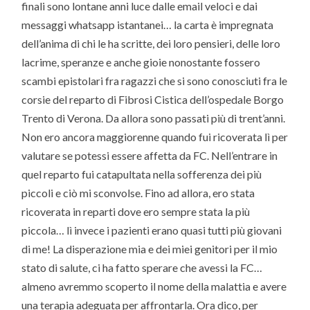
finali sono lontane anni luce dalle email veloci e dai
messaggi whatsapp istantanei… la carta è impregnata
dell’anima di chi le ha scritte, dei loro pensieri, delle loro
lacrime, speranze e anche gioie nonostante fossero
scambi epistolari fra ragazzi che si sono conosciuti fra le
corsie del reparto di Fibrosi Cistica dell’ospedale Borgo
Trento di Verona. Da allora sono passati più di trent’anni.
Non ero ancora maggiorenne quando fui ricoverata lì per
valutare se potessi essere affetta da FC. Nell’entrare in
quel reparto fui catapultata nella sofferenza dei più
piccoli e ciò mi sconvolse. Fino ad allora, ero stata
ricoverata in reparti dove ero sempre stata la più
piccola… lì invece i pazienti erano quasi tutti più giovani
di me! La disperazione mia e dei miei genitori per il mio
stato di salute, ci ha fatto sperare che avessi la FC…
almeno avremmo scoperto il nome della malattia e avere
una terapia adeguata per affrontarla. Ora dico, per