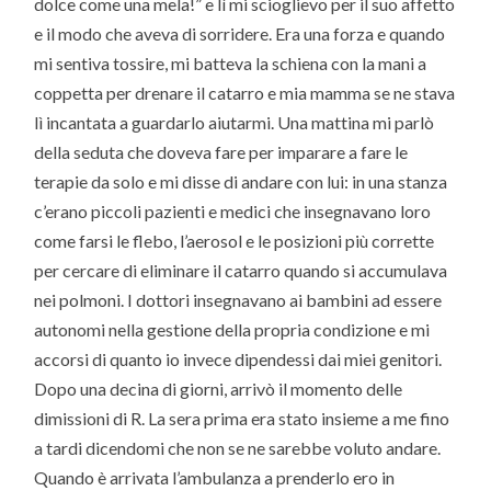
dolce come una mela!” e lì mi scioglievo per il suo affetto
e il modo che aveva di sorridere. Era una forza e quando
mi sentiva tossire, mi batteva la schiena con la mani a
coppetta per drenare il catarro e mia mamma se ne stava
lì incantata a guardarlo aiutarmi. Una mattina mi parlò
della seduta che doveva fare per imparare a fare le
terapie da solo e mi disse di andare con lui: in una stanza
c’erano piccoli pazienti e medici che insegnavano loro
come farsi le flebo, l’aerosol e le posizioni più corrette
per cercare di eliminare il catarro quando si accumulava
nei polmoni. I dottori insegnavano ai bambini ad essere
autonomi nella gestione della propria condizione e mi
accorsi di quanto io invece dipendessi dai miei genitori.
Dopo una decina di giorni, arrivò il momento delle
dimissioni di R. La sera prima era stato insieme a me fino
a tardi dicendomi che non se ne sarebbe voluto andare.
Quando è arrivata l’ambulanza a prenderlo ero in