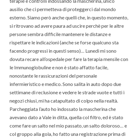
terapie e controlli indossando la mascherina, unico
ausilio che ci permetteva di proteggerci dal mondo
esterno. Siamo però anche quelli che, in questo momento,
si ritrovano ad avere paura ad uscire perchè per le altre
persone sembra difficile mantenere le distanze e
rispettare le indicazioni (anche se forse qualcuno sta
facendo progressi in questi senso)… Lunedì mi sono
dovuta recare all’ospedale per fare la terapia mensile con
le Immunoglobuline e non è stato affatto facile,
nonostante le rassicurazioni del personale
infermieristico e medico. Sono salita in auto dopo due
settimane di reclusione e vedere le strade vuote e tutti i
negozi chiusi, mi ha catapultato di colpo nella realtà.
Parcheggiata l’auto ho indossato la mascherina che
avevano dato a Vale in ditta, quella col filtro, ed è stato
come fare un salto nel mio passato, un salto doloroso… e
col groppo alla gola, ho fatto una registrazione prima di