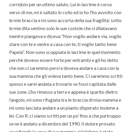
corridoio per un ultimo saluto. Lui in lacrime è corso
verso di me, mi è saltato in collo ed io ho l’ho avvolto con
le mie braccia e mi sono accorta della sua fragilità: sotto
le mie dita sentivo solo le sue costole che si dilatavano
mentre piangeva e diceva:”Non voglio andare via, voglio
stare con te e venire a casa con te, ti voglio tanto bene
Papela”. Non sono scoppiata in lacrime in quel momento
perchè dovevo essere forte per entrambi e gli ho detto
che non ci saremmo persi e doveva andare a casa con la
sua mamma che gli voleva tanto bene. Ci saremmo scritti
spesso e sarei andata a trovarlo se fossi capitata dalle
sue zone. L’ho rimesso a terra e appena è sparito dietro
l’angolo, mi sono rifugiata tra le braccia di mia mamma e
mi sono lasciata andare a un pianto disperato insieme a
lei. Con R. ci siamo scritti per un po’ fino a che purtroppo
se ne è andato a dicembre del 1990. Il dolore provato
ascoltando la voce di sua mamma al telefono è stato