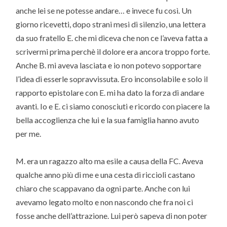
anche lei se ne potesse andare… e invece fu così. Un
giorno ricevetti, dopo strani mesi di silenzio, una lettera
da suo fratello E. che mi diceva che non ce l’aveva fatta a
scrivermi prima perchè il dolore era ancora troppo forte.
Anche B. mi aveva lasciata e io non potevo sopportare
l’idea di esserle sopravvissuta. Ero inconsolabile e solo il
rapporto epistolare con E. mi ha dato la forza di andare
avanti. Io e E. ci siamo conosciuti e ricordo con piacere la
bella accoglienza che lui e la sua famiglia hanno avuto
per me.
M. era un ragazzo alto ma esile a causa della FC. Aveva
qualche anno più di me e una cesta di riccioli castano
chiaro che scappavano da ogni parte. Anche con lui
avevamo legato molto e non nascondo che fra noi ci
fosse anche dell’attrazione. Lui però sapeva di non poter