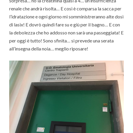
sorpresa… ho la creatinina quasi a 4… un’insufficienza
renale che andrà risolta… E così è comparsa la sacca per
l’idratazione e ogni giorno mi somministreranno alte dosi
di lasix! E dovrò quindi fare su e giù per il bagno… E con
la debolezza che ho addosso non sarà una passeggiata! E
per oggi è tutto! Sono sfinita… si prevede una serata
all’insegna della noia… meglio riposare!