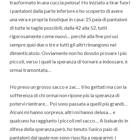
trasformato in una cuccia pelosa! Ho iniziato a tirar fuori
i pantaloni dalla parte inferiore e ho scoperto di avere
una vera e propria boutique in casa: 25 paia di pantaloni
di tutte le taglie possibili, dalla 42 alla 52, tutti
rigorosamente come nuovi… perchè alla fine poi usi
sempre quei due o tre e tutti gli altri rimangono nel
dimenticatoio. Ovviamente non ho dovuto provare i più
piccoli, verso i quali la speranza di tornare a indossare, è
ormai tramontata…
Ho preso un grosso sacco e zac… li ho gettati ma con la
sofferenza di chi ormai non ripone più la speranza di
potervi rientrare… Poi sono passata a quelli più grandi…
Alcuni mi hanno sorpresa, altri mi hanno delusa… e
qualcuno ha raggiunto i piccoli nel sacco… A baluardo in
difesa della speranza però, ho tenuto l’unico paio di
pantaloni dal quale non sono riuscita a separarmi: i