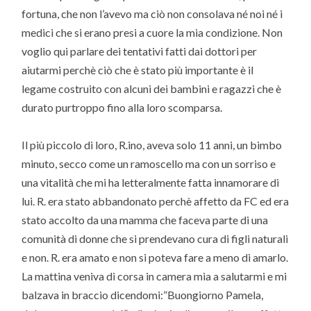
fortuna, che non l’avevo ma ciò non consolava né noi né i
medici che si erano presi a cuore la mia condizione. Non
voglio qui parlare dei tentativi fatti dai dottori per
aiutarmi perchè ciò che è stato più importante è il
legame costruito con alcuni dei bambini e ragazzi che è
durato purtroppo fino alla loro scomparsa.
Il più piccolo di loro, R.ino, aveva solo 11 anni, un bimbo
minuto, secco come un ramoscello ma con un sorriso e
una vitalità che mi ha letteralmente fatta innamorare di
lui. R. era stato abbandonato perchè affetto da FC ed era
stato accolto da una mamma che faceva parte di una
comunità di donne che si prendevano cura di figli naturali
e non. R. era amato e non si poteva fare a meno di amarlo.
La mattina veniva di corsa in camera mia a salutarmi e mi
balzava in braccio dicendomi:”Buongiorno Pamela,