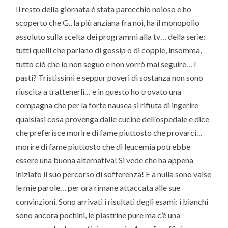
Il resto della giornata è stata parecchio noioso e ho
scoperto che G., la più anziana fra noi, ha il monopolio
assoluto sulla scelta dei programmi alla tv… della serie:
tutti quelli che parlano di gossip o di coppie, insomma,
tutto ciò che io non seguo e non vorrò mai seguire… I
pasti? Tristissimi e seppur poveri di sostanza non sono
riuscita a trattenerli… e in questo ho trovato una
compagna che per la forte nausea si rifiuta di ingerire
qualsiasi cosa provenga dalle cucine dell’ospedale e dice
che preferisce morire di fame piuttosto che provarci…
morire di fame piuttosto che di leucemia potrebbe
essere una buona alternativa! Si vede che ha appena
iniziato il suo percorso di sofferenza! E a nulla sono valse
le mie parole… per ora rimane attaccata alle sue
convinzioni. Sono arrivati i risultati degli esami: i bianchi
sono ancora pochini, le piastrine pure ma c’è una