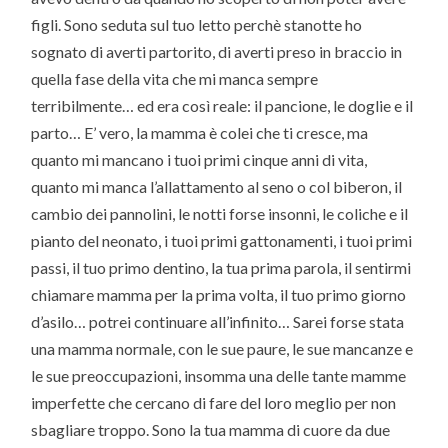
figli. Sono seduta sul tuo letto perchè stanotte ho
sognato di averti partorito, di averti preso in braccio in
quella fase della vita che mi manca sempre
terribilmente… ed era così reale: il pancione, le doglie e il
parto… E’ vero, la mamma è colei che ti cresce, ma
quanto mi mancano i tuoi primi cinque anni di vita,
quanto mi manca l’allattamento al seno o col biberon, il
cambio dei pannolini, le notti forse insonni, le coliche e il
pianto del neonato, i tuoi primi gattonamenti, i tuoi primi
passi, il tuo primo dentino, la tua prima parola, il sentirmi
chiamare mamma per la prima volta, il tuo primo giorno
d’asilo… potrei continuare all’infinito… Sarei forse stata
una mamma normale, con le sue paure, le sue mancanze e
le sue preoccupazioni, insomma una delle tante mamme
imperfette che cercano di fare del loro meglio per non
sbagliare troppo. Sono la tua mamma di cuore da due