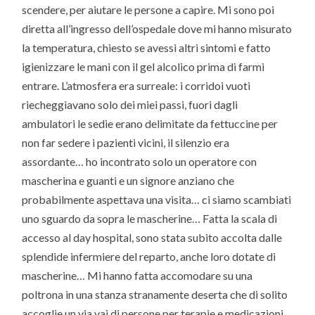
scendere, per aiutare le persone a capire. Mi sono poi
diretta all’ingresso dell’ospedale dove mi hanno misurato
la temperatura, chiesto se avessi altri sintomi e fatto
igienizzare le mani con il gel alcolico prima di farmi
entrare. L’atmosfera era surreale: i corridoi vuoti
riecheggiavano solo dei miei passi, fuori dagli
ambulatori le sedie erano delimitate da fettuccine per
non far sedere i pazienti vicini, il silenzio era
assordante… ho incontrato solo un operatore con
mascherina e guanti e un signore anziano che
probabilmente aspettava una visita… ci siamo scambiati
uno sguardo da sopra le mascherine… Fatta la scala di
accesso al day hospital, sono stata subito accolta dalle
splendide infermiere del reparto, anche loro dotate di
mascherine… Mi hanno fatta accomodare su una
poltrona in una stanza stranamente deserta che di solito
accoglie un via vai di persone per terapie e medicazioni