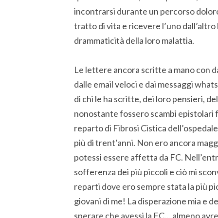
incontrarsi durante un percorso dolor
tratto di vita e ricevere l’uno dall’altro
drammaticità della loro malattia.
Le lettere ancora scritte a mano con da
dalle email veloci e dai messaggi what
di chi le ha scritte, dei loro pensieri, 
nonostante fossero scambi epistolari fr
reparto di Fibrosi Cistica dell’ospedal
più di trent’anni. Non ero ancora magg
potessi essere affetta da FC. Nell’entr
sofferenza dei più piccoli e ciò mi scon
reparti dove ero sempre stata la più pic
giovani di me! La disperazione mia e dei 
sperare che avessi la FC… almeno avre