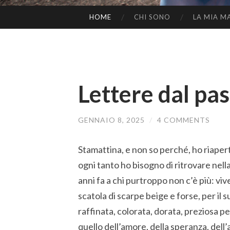
HOME
CHI SONO
LA MIA M
SKIP
TO
CONTENT
Lettere dal pa
GENNAIO 8, 2025
/
4 COMMENTS
Stamattina, e non so perché, ho riapert
ogni tanto ho bisogno di ritrovare nell
anni fa a chi purtroppo non c’è più: vi
scatola di scarpe beige e forse, per i
raffinata, colorata, dorata, preziosa p
quello dell’amore, della speranza, dell’