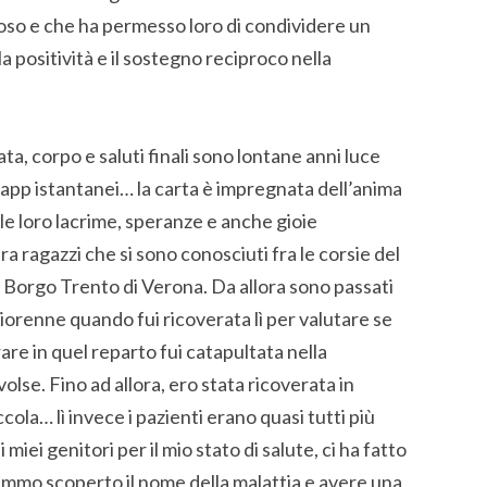
oso e che ha permesso loro di condividere un
 la positività e il sostegno reciproco nella
ta, corpo e saluti finali sono lontane anni luce
sapp istantanei… la carta è impregnata dell’anima
delle loro lacrime, speranze e anche gioie
a ragazzi che si sono conosciuti fra le corsie del
e Borgo Trento di Verona. Da allora sono passati
iorenne quando fui ricoverata lì per valutare se
are in quel reparto fui catapultata nella
volse. Fino ad allora, ero stata ricoverata in
cola… lì invece i pazienti erano quasi tutti più
miei genitori per il mio stato di salute, ci ha fatto
mmo scoperto il nome della malattia e avere una