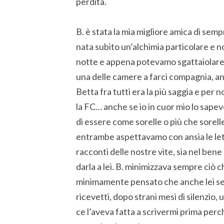
perdita.
B. è stata la mia migliore amica di semp
nata subito un’alchimia particolare e
notte e appena potevamo sgattaiolare v
una delle camere a farci compagnia, anc
Betta fra tutti era la più saggia e per 
la FC… anche se io in cuor mio lo sap
di essere come sorelle o più che sorell
entrambe aspettavamo con ansia le lette
racconti delle nostre vite, sia nel bene
darla a lei. B. minimizzava sempre ciò 
minimamente pensato che anche lei se 
ricevetti, dopo strani mesi di silenzio,
ce l’aveva fatta a scrivermi prima perc