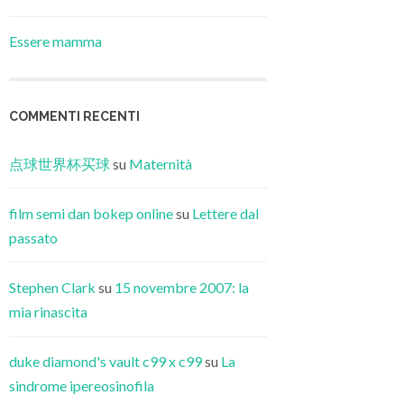
Essere mamma
COMMENTI RECENTI
点球世界杯买球
su
Maternità
film semi dan bokep online
su
Lettere dal
passato
Stephen Clark
su
15 novembre 2007: la
mia rinascita
duke diamond's vault c99 x c99
su
La
sindrome ipereosinofila