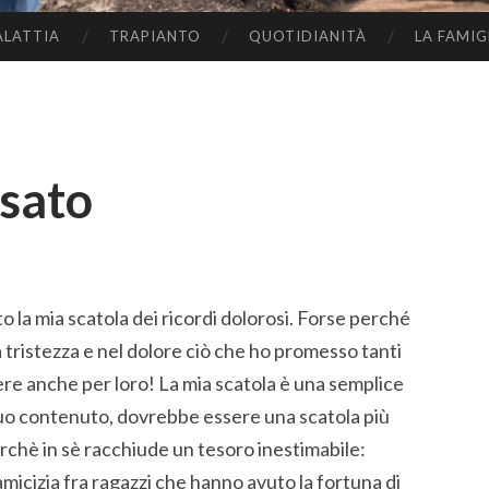
ALATTIA
TRAPIANTO
QUOTIDIANITÀ
LA FAMIG
ssato
o la mia scatola dei ricordi dolorosi. Forse perché
a tristezza e nel dolore ciò che ho promesso tanti
vere anche per loro! La mia scatola è una semplice
l suo contenuto, dovrebbe essere una scatola più
erchè in sè racchiude un tesoro inestimabile:
amicizia fra ragazzi che hanno avuto la fortuna di