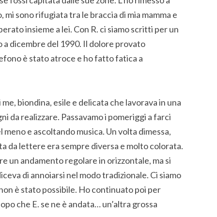
 se fossi capitata dalle sue zone. L’ho rimesso a
o, mi sono rifugiata tra le braccia di mia mamma e
erato insieme a lei. Con R. ci siamo scritti per un
o a dicembre del 1990. Il dolore provato
fono è stato atroce e ho fatto fatica a
 me, biondina, esile e delicata che lavorava in una
gni da realizzare. Passavamo i pomeriggi a farci
l meno e ascoltando musica. Un volta dimessa,
arta da lettere era sempre diversa e molto colorata.
re un andamento regolare in orizzontale, ma si
diceva di annoiarsi nel modo tradizionale. Ci siamo
non è stato possibile. Ho continuato poi per
opo che E. se ne è andata… un’altra grossa