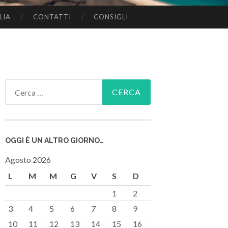
LIA
CONTATTI
CONSIGLI
Ricerca
per:
OGGI È UN ALTRO GIORNO…
Agosto 2026
L
M
M
G
V
S
D
1
2
3
4
5
6
7
8
9
10
11
12
13
14
15
16