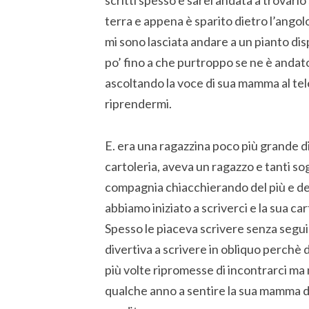
scritti spesso e sarei andata a trovarlo
terra e appena è sparito dietro l’angol
mi sono lasciata andare a un pianto disp
po’ fino a che purtroppo se ne è andat
ascoltando la voce di sua mamma al tele
riprendermi.
E. era una ragazzina poco più grande di
cartoleria, aveva un ragazzo e tanti so
compagnia chiacchierando del più e de
abbiamo iniziato a scriverci e la sua c
Spesso le piaceva scrivere senza segui
divertiva a scrivere in obliquo perchè 
più volte ripromesse di incontrarci ma 
qualche anno a sentire la sua mamma d