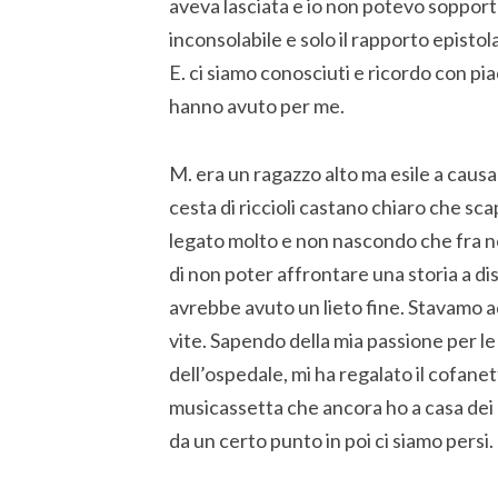
aveva lasciata e io non potevo sopporta
inconsolabile e solo il rapporto epistola
E. ci siamo conosciuti e ricordo con pia
hanno avuto per me.
M. era un ragazzo alto ma esile a caus
cesta di riccioli castano chiaro che s
legato molto e non nascondo che fra no
di non poter affrontare una storia a di
avrebbe avuto un lieto fine. Stavamo a
vite. Sapendo della mia passione per le 
dell’ospedale, mi ha regalato il cofanett
musicassetta che ancora ho a casa dei 
da un certo punto in poi ci siamo persi.