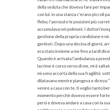
della seduta che doveva fare per impara
con lui: in una stanza c’erano piccoli 
flebo, l’aerosol e le posizioni più corre
accumulava nei polmoni. I dottori ins
gestione della propria condizione e mi 
genitori. Dopo una decina di giorni, arr
era stato insieme a me fino a tardi di
Quando è arrivata l’ambulanza a prender
lacrime è corso verso di me, mi è saltato
mi sono accorta della sua fragilità: sott
dilatavano mentre piangeva e diceva:”N
venire a casa con te, ti voglio tanto b
momento perchè dovevo essere forte p
persi e doveva andare a casa con la s