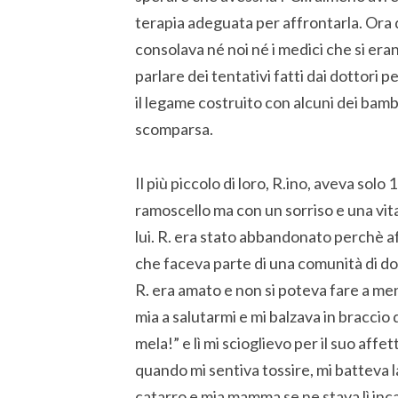
terapia adeguata per affrontarla. Ora 
consolava né noi né i medici che si era
parlare dei tentativi fatti dai dottori 
il legame costruito con alcuni dei bamb
scomparsa.
Il più piccolo di loro, R.ino, aveva sol
ramoscello ma con un sorriso e una vit
lui. R. era stato abbandonato perchè 
che faceva parte di una comunità di don
R. era amato e non si poteva fare a me
mia a salutarmi e mi balzava in bracc
mela!” e lì mi scioglievo per il suo affe
quando mi sentiva tossire, mi batteva l
catarro e mia mamma se ne stava lì inc