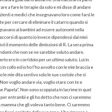
re a fare le terapie da solo e mi disse di andare
pazienti e medici che insegnavano loro come farsi le
tte per cercare di eliminare il catarro quando si
egnavano ai bambini ad essere autonomi nella
accorsi di quanto io invece dipendessi dai miei
ivò il momento delle dimissioni di R. La sera prima
cendomi che non se ne sarebbe voluto andare.
lo ero in corridoio per un ultimo saluto. Lui in
 in collo ed io ho l’ho avvolto con le mie braccia e
o le mie dita sentivo solo le sue costole che si
on voglio andare via, voglio stare con te e
ene Papela”. Non sono scoppiata in lacrime in quel
er entrambi e gli ho detto che non ci saremmo
ua mamma che gli voleva tanto bene. Ci saremmo