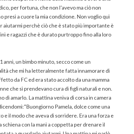
dico, per fortuna, che non l’avevo ma ciò non
no presi a cuore la mia condizione. Non voglio qui
per aiutarmi perchè ciò che è stato più importante è
ini e ragazzi che è durato purtroppo fino alla loro
o 11 anni, un bimbo minuto, secco come un
alità che mi ha letteralmente fatta innamorare di
affetto da FC ed era stato accolto da una mamma
ne che si prendevano cura di figli naturali e non.
no di amarlo. La mattina veniva di corsa in camera
io dicendomi:”Buongiorno Pamela, dolce come una
tto e il modo che aveva di sorridere. Era una forza e
a schiena con la mani a coppetta per drenare il
antata a guardarlo aiutarmi. Una mattina mi parlò