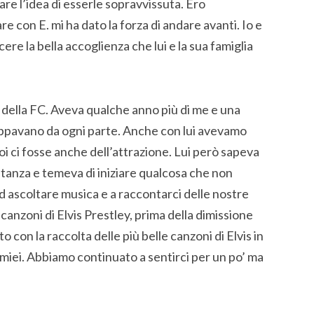
re l’idea di esserle sopravvissuta. Ero
re con E. mi ha dato la forza di andare avanti. Io e
cere la bella accoglienza che lui e la sua famiglia
a della FC. Aveva qualche anno più di me e una
cappavano da ogni parte. Anche con lui avevamo
i ci fosse anche dell’attrazione. Lui però sapeva
stanza e temeva di iniziare qualcosa che non
d ascoltare musica e a raccontarci delle nostre
canzoni di Elvis Prestley, prima della dimissione
o con la raccolta delle più belle canzoni di Elvis in
miei. Abbiamo continuato a sentirci per un po’ ma