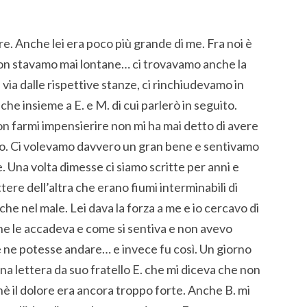
re. Anche lei era poco più grande di me. Fra noi è
 non stavamo mai lontane… ci trovavamo anche la
ia dalle rispettive stanze, ci rinchiudevamo in
he insieme a E. e M. di cui parlerò in seguito.
non farmi impensierire non mi ha mai detto di avere
evo. Ci volevamo davvero un gran bene e sentivamo
e. Una volta dimesse ci siamo scritte per anni e
re dell’altra che erano fiumi interminabili di
 che nel male. Lei dava la forza a me e io cercavo di
che le accadeva e come si sentiva e non avevo
ne potesse andare… e invece fu così. Un giorno
 una lettera da suo fratello E. che mi diceva che non
hè il dolore era ancora troppo forte. Anche B. mi