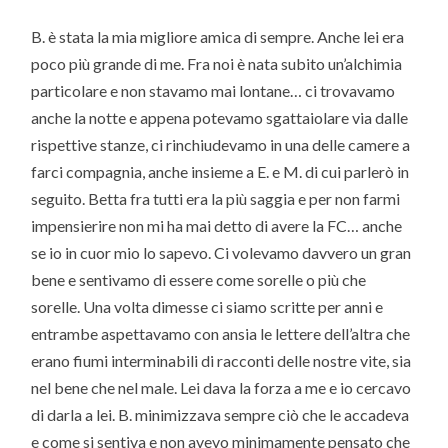
B. è stata la mia migliore amica di sempre. Anche lei era
poco più grande di me. Fra noi è nata subito un’alchimia
particolare e non stavamo mai lontane… ci trovavamo
anche la notte e appena potevamo sgattaiolare via dalle
rispettive stanze, ci rinchiudevamo in una delle camere a
farci compagnia, anche insieme a E. e M. di cui parlerò in
seguito. Betta fra tutti era la più saggia e per non farmi
impensierire non mi ha mai detto di avere la FC… anche
se io in cuor mio lo sapevo. Ci volevamo davvero un gran
bene e sentivamo di essere come sorelle o più che
sorelle. Una volta dimesse ci siamo scritte per anni e
entrambe aspettavamo con ansia le lettere dell’altra che
erano fiumi interminabili di racconti delle nostre vite, sia
nel bene che nel male. Lei dava la forza a me e io cercavo
di darla a lei. B. minimizzava sempre ciò che le accadeva
e come si sentiva e non avevo minimamente pensato che