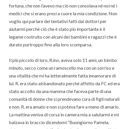
fortuna, che non l’avevo ma ciò non consolava né noi né i
medici che si erano presi a cuore la mia condizione. Non
voglio qui parlare dei tentativi fatti dai dottori per
aiutarmi perchè ciò che è stato più importante è il
legame costruito con alcuni dei bambini e ragazzi che è
durato purtroppo fino alla loro scomparsa.
Il più piccolo di loro, R.ino, aveva solo 11 anni, un bimbo
minuto, secco come un ramoscello ma con un sorriso e
una vitalità che mi ha letteralmente fatta innamorare di
lui. R. era stato abbandonato perchè affetto da FC ed era
stato accolto da una mamma che faceva parte di una
comunità di donne che si prendevano cura di figli naturali
e non. R. era amato e non si poteva fare a meno di amarlo.
La mattina veniva di corsa in camera mia a salutarmi e mi
balzava in braccio dicendomi:”Buongiorno Pamela,