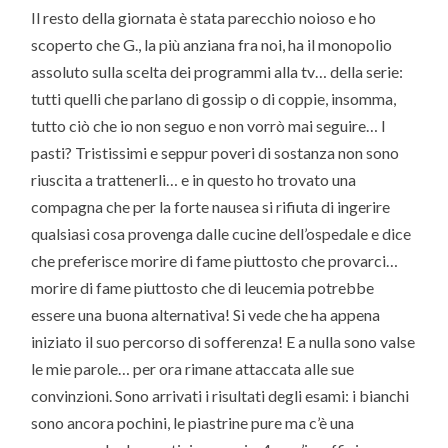
Il resto della giornata è stata parecchio noioso e ho
scoperto che G., la più anziana fra noi, ha il monopolio
assoluto sulla scelta dei programmi alla tv… della serie:
tutti quelli che parlano di gossip o di coppie, insomma,
tutto ciò che io non seguo e non vorrò mai seguire… I
pasti? Tristissimi e seppur poveri di sostanza non sono
riuscita a trattenerli… e in questo ho trovato una
compagna che per la forte nausea si rifiuta di ingerire
qualsiasi cosa provenga dalle cucine dell’ospedale e dice
che preferisce morire di fame piuttosto che provarci…
morire di fame piuttosto che di leucemia potrebbe
essere una buona alternativa! Si vede che ha appena
iniziato il suo percorso di sofferenza! E a nulla sono valse
le mie parole… per ora rimane attaccata alle sue
convinzioni. Sono arrivati i risultati degli esami: i bianchi
sono ancora pochini, le piastrine pure ma c’è una