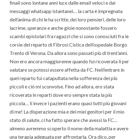
finali sono lontane anni luce dalle email veloci e dai
messaggi whatsapp istantanei… la carta è impregnata
dell’anima di chi le ha scritte, dei loro pensieri, delle loro
lacrime, speranze e anche gioie nonostante fossero
scambi epistolari fra ragazzi che si sono conosciuti fra le
corsie del reparto di Fibrosi Cistica dell’ospedale Borgo
Trento di Verona. Da allora sono passati più di trent’anni.
Non ero ancora maggiorenne quando fui ricoverata lì per
valutare se potessi essere affetta da FC. Nell’entrare in
quel reparto fui catapultata nella sofferenza dei più
piccoli e ciò mi sconvolse. Fino ad allora, ero stata
ricoverata in reparti dove ero sempre stata la più
piccola… lì invece i pazienti erano quasi tutti più giovani
di me! La disperazione mia e dei miei genitori per il mio
stato di salute, ci ha fatto sperare che avessi la FC…
almeno avremmo scoperto il nome della malattia e avere
una terapia adeguata per affrontarla. Ora dico, per