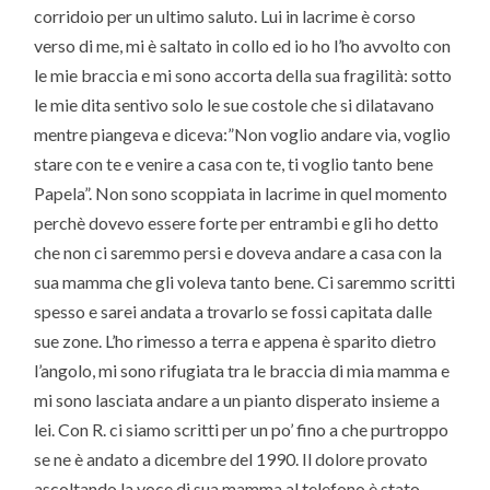
corridoio per un ultimo saluto. Lui in lacrime è corso
verso di me, mi è saltato in collo ed io ho l’ho avvolto con
le mie braccia e mi sono accorta della sua fragilità: sotto
le mie dita sentivo solo le sue costole che si dilatavano
mentre piangeva e diceva:”Non voglio andare via, voglio
stare con te e venire a casa con te, ti voglio tanto bene
Papela”. Non sono scoppiata in lacrime in quel momento
perchè dovevo essere forte per entrambi e gli ho detto
che non ci saremmo persi e doveva andare a casa con la
sua mamma che gli voleva tanto bene. Ci saremmo scritti
spesso e sarei andata a trovarlo se fossi capitata dalle
sue zone. L’ho rimesso a terra e appena è sparito dietro
l’angolo, mi sono rifugiata tra le braccia di mia mamma e
mi sono lasciata andare a un pianto disperato insieme a
lei. Con R. ci siamo scritti per un po’ fino a che purtroppo
se ne è andato a dicembre del 1990. Il dolore provato
ascoltando la voce di sua mamma al telefono è stato