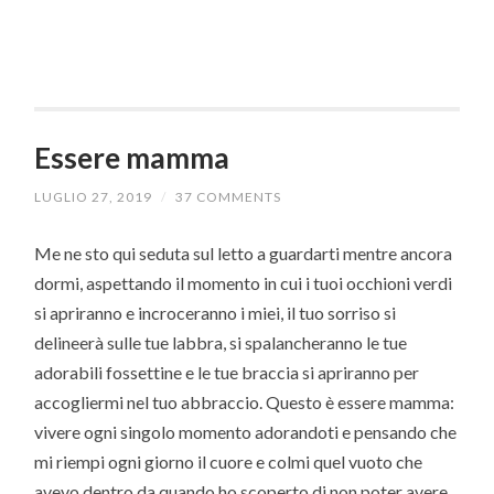
Essere mamma
LUGLIO 27, 2019
/
37 COMMENTS
Me ne sto qui seduta sul letto a guardarti mentre ancora
dormi, aspettando il momento in cui i tuoi occhioni verdi
si apriranno e incroceranno i miei, il tuo sorriso si
delineerà sulle tue labbra, si spalancheranno le tue
adorabili fossettine e le tue braccia si apriranno per
accogliermi nel tuo abbraccio. Questo è essere mamma:
vivere ogni singolo momento adorandoti e pensando che
mi riempi ogni giorno il cuore e colmi quel vuoto che
avevo dentro da quando ho scoperto di non poter avere