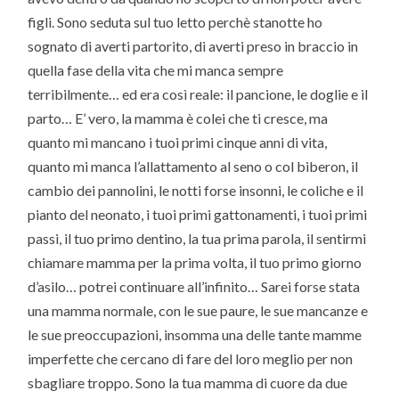
figli. Sono seduta sul tuo letto perchè stanotte ho
sognato di averti partorito, di averti preso in braccio in
quella fase della vita che mi manca sempre
terribilmente… ed era così reale: il pancione, le doglie e il
parto… E’ vero, la mamma è colei che ti cresce, ma
quanto mi mancano i tuoi primi cinque anni di vita,
quanto mi manca l’allattamento al seno o col biberon, il
cambio dei pannolini, le notti forse insonni, le coliche e il
pianto del neonato, i tuoi primi gattonamenti, i tuoi primi
passi, il tuo primo dentino, la tua prima parola, il sentirmi
chiamare mamma per la prima volta, il tuo primo giorno
d’asilo… potrei continuare all’infinito… Sarei forse stata
una mamma normale, con le sue paure, le sue mancanze e
le sue preoccupazioni, insomma una delle tante mamme
imperfette che cercano di fare del loro meglio per non
sbagliare troppo. Sono la tua mamma di cuore da due