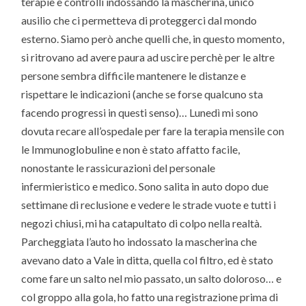
terapie e controlli indossando la mascherina, unico
ausilio che ci permetteva di proteggerci dal mondo
esterno. Siamo però anche quelli che, in questo momento,
si ritrovano ad avere paura ad uscire perchè per le altre
persone sembra difficile mantenere le distanze e
rispettare le indicazioni (anche se forse qualcuno sta
facendo progressi in questi senso)… Lunedì mi sono
dovuta recare all’ospedale per fare la terapia mensile con
le Immunoglobuline e non è stato affatto facile,
nonostante le rassicurazioni del personale
infermieristico e medico. Sono salita in auto dopo due
settimane di reclusione e vedere le strade vuote e tutti i
negozi chiusi, mi ha catapultato di colpo nella realtà.
Parcheggiata l’auto ho indossato la mascherina che
avevano dato a Vale in ditta, quella col filtro, ed è stato
come fare un salto nel mio passato, un salto doloroso… e
col groppo alla gola, ho fatto una registrazione prima di