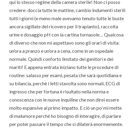
qui lo stesso regime della camera sterile! Non ci posso
credere: doccia tutte le mattine, cambio indumenti sterili
tutti i giorni (e meno male avevamo tenuto tutte le buste
ancora sigillate del ricovero per il trapianto), raccolta
urine e dosaggio pH con la cartina tornasole… Qualcosa
di diverso che non mi aspettavo sono gli orari di visita:
un’ora a pranzo e un’ora a cena, come in un ospedale
normale. Quindi conforto limitato dei genitori e dei
mariti! E appena entrata iniziano tutte le procedure di
routine: salasso per esami, pesata che sarà quotidiana e
su bilancia, perchè i letti stavolta sono normali, ECG di
ingresso che per fortuna è risultato nella norma e
conoscenza con le nuove inquiline che non direi essere
molto espansive al primo impatto. E ciò un po’ mi mette
di malumore perché ho bisogno di interagire, di parlare
per poter passare il tempo che si dilaterà enormemente.