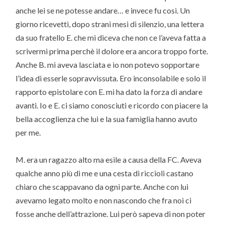
anche lei se ne potesse andare… e invece fu così. Un
giorno ricevetti, dopo strani mesi di silenzio, una lettera
da suo fratello E. che mi diceva che non ce l’aveva fatta a
scrivermi prima perchè il dolore era ancora troppo forte.
Anche B. mi aveva lasciata e io non potevo sopportare
l’idea di esserle sopravvissuta. Ero inconsolabile e solo il
rapporto epistolare con E. mi ha dato la forza di andare
avanti. Io e E. ci siamo conosciuti e ricordo con piacere la
bella accoglienza che lui e la sua famiglia hanno avuto
per me.
M. era un ragazzo alto ma esile a causa della FC. Aveva
qualche anno più di me e una cesta di riccioli castano
chiaro che scappavano da ogni parte. Anche con lui
avevamo legato molto e non nascondo che fra noi ci
fosse anche dell’attrazione. Lui però sapeva di non poter