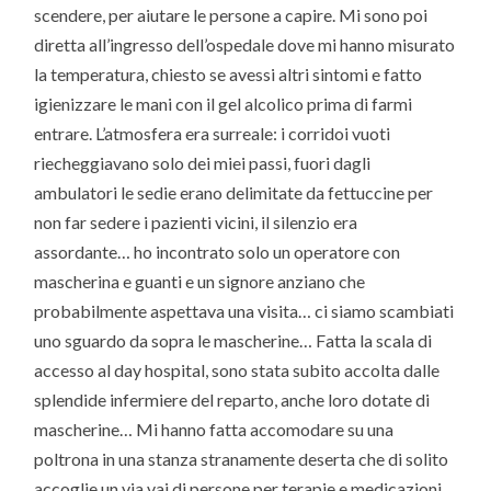
scendere, per aiutare le persone a capire. Mi sono poi
diretta all’ingresso dell’ospedale dove mi hanno misurato
la temperatura, chiesto se avessi altri sintomi e fatto
igienizzare le mani con il gel alcolico prima di farmi
entrare. L’atmosfera era surreale: i corridoi vuoti
riecheggiavano solo dei miei passi, fuori dagli
ambulatori le sedie erano delimitate da fettuccine per
non far sedere i pazienti vicini, il silenzio era
assordante… ho incontrato solo un operatore con
mascherina e guanti e un signore anziano che
probabilmente aspettava una visita… ci siamo scambiati
uno sguardo da sopra le mascherine… Fatta la scala di
accesso al day hospital, sono stata subito accolta dalle
splendide infermiere del reparto, anche loro dotate di
mascherine… Mi hanno fatta accomodare su una
poltrona in una stanza stranamente deserta che di solito
accoglie un via vai di persone per terapie e medicazioni