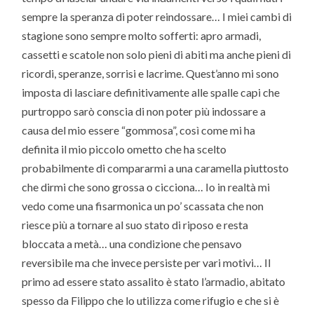
sempre la speranza di poter reindossare… I miei cambi di
stagione sono sempre molto sofferti: apro armadi,
cassetti e scatole non solo pieni di abiti ma anche pieni di
ricordi, speranze, sorrisi e lacrime. Quest’anno mi sono
imposta di lasciare definitivamente alle spalle capi che
purtroppo sarò conscia di non poter più indossare a
causa del mio essere “gommosa”, così come mi ha
definita il mio piccolo ometto che ha scelto
probabilmente di compararmi a una caramella piuttosto
che dirmi che sono grossa o cicciona… Io in realtà mi
vedo come una fisarmonica un po’ scassata che non
riesce più a tornare al suo stato di riposo e resta
bloccata a metà… una condizione che pensavo
reversibile ma che invece persiste per vari motivi… Il
primo ad essere stato assalito è stato l’armadio, abitato
spesso da Filippo che lo utilizza come rifugio e che si è