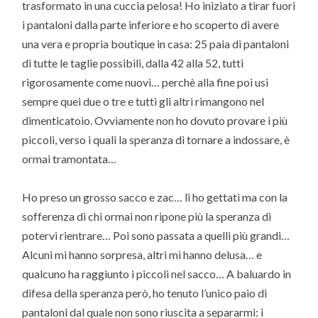
trasformato in una cuccia pelosa! Ho iniziato a tirar fuori
i pantaloni dalla parte inferiore e ho scoperto di avere
una vera e propria boutique in casa: 25 paia di pantaloni
di tutte le taglie possibili, dalla 42 alla 52, tutti
rigorosamente come nuovi… perchè alla fine poi usi
sempre quei due o tre e tutti gli altri rimangono nel
dimenticatoio. Ovviamente non ho dovuto provare i più
piccoli, verso i quali la speranza di tornare a indossare, è
ormai tramontata…
Ho preso un grosso sacco e zac… li ho gettati ma con la
sofferenza di chi ormai non ripone più la speranza di
potervi rientrare… Poi sono passata a quelli più grandi…
Alcuni mi hanno sorpresa, altri mi hanno delusa… e
qualcuno ha raggiunto i piccoli nel sacco… A baluardo in
difesa della speranza però, ho tenuto l’unico paio di
pantaloni dal quale non sono riuscita a separarmi: i