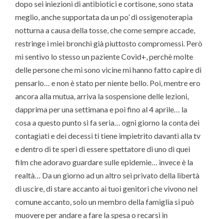
dopo sei iniezioni di antibiotici e cortisone, sono stata
meglio, anche supportata da un po’ di ossigenoterapia
notturna a causa della tosse, che come sempre accade,
restringe i miei bronchi già piuttosto compromessi. Però
mi sentivo lo stesso un paziente Covid+, perchè molte
delle persone che mi sono vicine mi hanno fatto capire di
pensarlo… e non è stato per niente bello. Poi, mentre ero
ancora alla mutua, arriva la sospensione delle lezioni,
dapprima per una settimana e poi fino al 4 aprile… la
cosa a questo punto si fa seria… ogni giorno la conta dei
contagiati e dei decessi ti tiene impietrito davanti alla tv
e dentro di te speri di essere spettatore di uno di quei
film che adoravo guardare sulle epidemie… invece è la
realtà… Da un giorno ad un altro sei privato della libertà
di uscire, di stare accanto ai tuoi genitori che vivono nel
comune accanto, solo un membro della famiglia si può
muovere per andare a fare la spesa o recarsi in