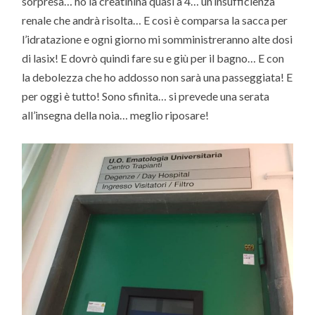
sorpresa… ho la creatinina quasi a 4… un’insufficienza
renale che andrà risolta… E così è comparsa la sacca per
l’idratazione e ogni giorno mi somministreranno alte dosi
di lasix! E dovrò quindi fare su e giù per il bagno… E con
la debolezza che ho addosso non sarà una passeggiata! E
per oggi è tutto! Sono sfinita… si prevede una serata
all’insegna della noia… meglio riposare!