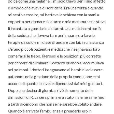
dolce come una mela!” e lì mi scioglievo per il suo affetto
e il modo che aveva di sorridere. Era una forza e quando
mi sentiva tossire, mi batteva la schiena con la mani a
coppetta per drenare il catarro e mia mamma se ne stava
lì incantata a guardarlo aiutarmi. Una mattina mi parlò
della seduta che doveva fare per imparare a fare le
terapie da solo e mi disse di andare con lui: in una stanza
c’erano piccoli pazienti e medici che insegnavano loro
come farsi le flebo, l’aerosol e le posizioni più corrette
per cercare di eliminare il catarro quando si accumulava
nei polmoni. I dottori insegnavano ai bambini ad essere
autonomi nella gestione della propria condizione e mi
accorsi di quanto io invece dipendessi dai miei genitori.
Dopo una decina di giorni, arrivò il momento delle
dimissioni di R. La sera prima era stato insieme a me fino
a tardi dicendomi che non se ne sarebbe voluto andare.
Quando è arrivata l’ambulanza a prenderlo ero in