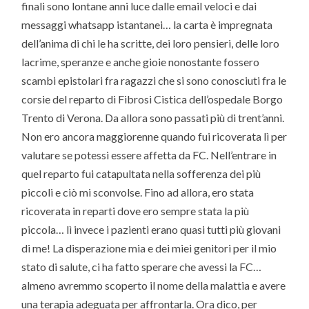
finali sono lontane anni luce dalle email veloci e dai
messaggi whatsapp istantanei… la carta è impregnata
dell’anima di chi le ha scritte, dei loro pensieri, delle loro
lacrime, speranze e anche gioie nonostante fossero
scambi epistolari fra ragazzi che si sono conosciuti fra le
corsie del reparto di Fibrosi Cistica dell’ospedale Borgo
Trento di Verona. Da allora sono passati più di trent’anni.
Non ero ancora maggiorenne quando fui ricoverata lì per
valutare se potessi essere affetta da FC. Nell’entrare in
quel reparto fui catapultata nella sofferenza dei più
piccoli e ciò mi sconvolse. Fino ad allora, ero stata
ricoverata in reparti dove ero sempre stata la più
piccola… lì invece i pazienti erano quasi tutti più giovani
di me! La disperazione mia e dei miei genitori per il mio
stato di salute, ci ha fatto sperare che avessi la FC…
almeno avremmo scoperto il nome della malattia e avere
una terapia adeguata per affrontarla. Ora dico, per