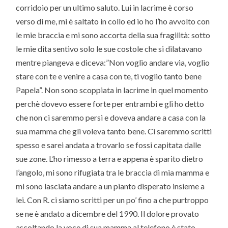
corridoio per un ultimo saluto. Lui in lacrime è corso
verso di me, mi è saltato in collo ed io ho l’ho avvolto con
le mie braccia e mi sono accorta della sua fragilità: sotto
le mie dita sentivo solo le sue costole che si dilatavano
mentre piangeva e diceva:”Non voglio andare via, voglio
stare con te e venire a casa con te, ti voglio tanto bene
Papela”. Non sono scoppiata in lacrime in quel momento
perchè dovevo essere forte per entrambi e gli ho detto
che non ci saremmo persi e doveva andare a casa con la
sua mamma che gli voleva tanto bene. Ci saremmo scritti
spesso e sarei andata a trovarlo se fossi capitata dalle
sue zone. L’ho rimesso a terra e appena è sparito dietro
l’angolo, mi sono rifugiata tra le braccia di mia mamma e
mi sono lasciata andare a un pianto disperato insieme a
lei. Con R. ci siamo scritti per un po’ fino a che purtroppo
se ne è andato a dicembre del 1990. Il dolore provato
ascoltando la voce di sua mamma al telefono è stato