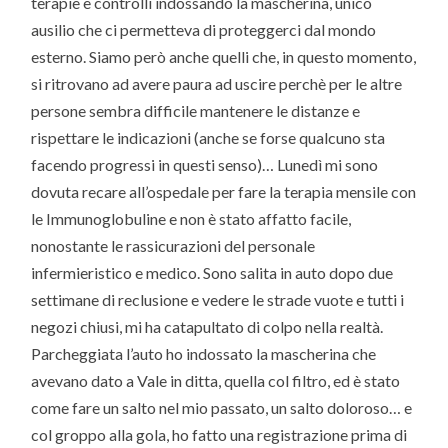
terapie e controlli indossando la mascherina, unico
ausilio che ci permetteva di proteggerci dal mondo
esterno. Siamo però anche quelli che, in questo momento,
si ritrovano ad avere paura ad uscire perchè per le altre
persone sembra difficile mantenere le distanze e
rispettare le indicazioni (anche se forse qualcuno sta
facendo progressi in questi senso)… Lunedì mi sono
dovuta recare all’ospedale per fare la terapia mensile con
le Immunoglobuline e non è stato affatto facile,
nonostante le rassicurazioni del personale
infermieristico e medico. Sono salita in auto dopo due
settimane di reclusione e vedere le strade vuote e tutti i
negozi chiusi, mi ha catapultato di colpo nella realtà.
Parcheggiata l’auto ho indossato la mascherina che
avevano dato a Vale in ditta, quella col filtro, ed è stato
come fare un salto nel mio passato, un salto doloroso… e
col groppo alla gola, ho fatto una registrazione prima di