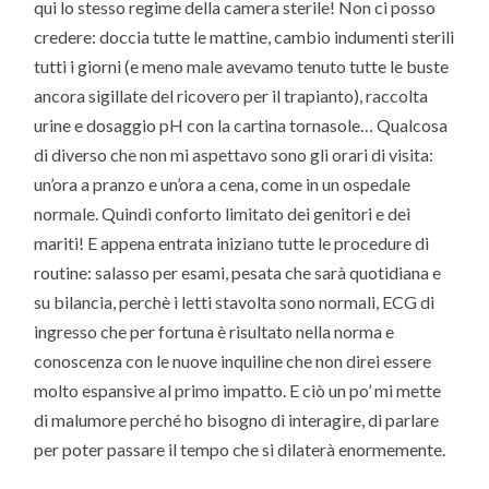
qui lo stesso regime della camera sterile! Non ci posso
credere: doccia tutte le mattine, cambio indumenti sterili
tutti i giorni (e meno male avevamo tenuto tutte le buste
ancora sigillate del ricovero per il trapianto), raccolta
urine e dosaggio pH con la cartina tornasole… Qualcosa
di diverso che non mi aspettavo sono gli orari di visita:
un’ora a pranzo e un’ora a cena, come in un ospedale
normale. Quindi conforto limitato dei genitori e dei
mariti! E appena entrata iniziano tutte le procedure di
routine: salasso per esami, pesata che sarà quotidiana e
su bilancia, perchè i letti stavolta sono normali, ECG di
ingresso che per fortuna è risultato nella norma e
conoscenza con le nuove inquiline che non direi essere
molto espansive al primo impatto. E ciò un po’ mi mette
di malumore perché ho bisogno di interagire, di parlare
per poter passare il tempo che si dilaterà enormemente.