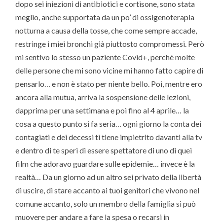
dopo sei iniezioni di antibiotici e cortisone, sono stata
meglio, anche supportata da un po’ di ossigenoterapia
notturna a causa della tosse, che come sempre accade,
restringe i miei bronchi già piuttosto compromessi. Però
mi sentivo lo stesso un paziente Covid+, perchè molte
delle persone che mi sono vicine mi hanno fatto capire di
pensarlo… e non è stato per niente bello. Poi, mentre ero
ancora alla mutua, arriva la sospensione delle lezioni,
dapprima per una settimana e poi fino al 4 aprile… la
cosa a questo punto si fa seria… ogni giorno la conta dei
contagiati e dei decessi ti tiene impietrito davanti alla tv
e dentro di te speri di essere spettatore di uno di quei
film che adoravo guardare sulle epidemie… invece è la
realtà… Da un giorno ad un altro sei privato della libertà
di uscire, di stare accanto ai tuoi genitori che vivono nel
comune accanto, solo un membro della famiglia si può
muovere per andare a fare la spesa o recarsi in