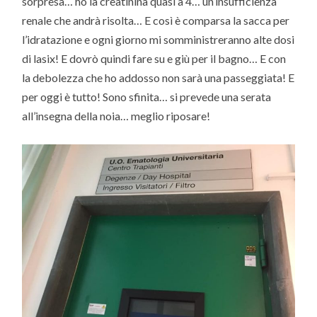
sorpresa… ho la creatinina quasi a 4… un’insufficienza
renale che andrà risolta… E così è comparsa la sacca per
l’idratazione e ogni giorno mi somministreranno alte dosi
di lasix! E dovrò quindi fare su e giù per il bagno… E con
la debolezza che ho addosso non sarà una passeggiata! E
per oggi è tutto! Sono sfinita… si prevede una serata
all’insegna della noia… meglio riposare!