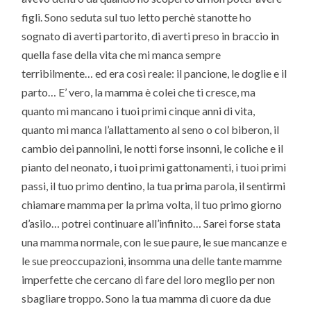
figli. Sono seduta sul tuo letto perchè stanotte ho
sognato di averti partorito, di averti preso in braccio in
quella fase della vita che mi manca sempre
terribilmente… ed era così reale: il pancione, le doglie e il
parto… E’ vero, la mamma è colei che ti cresce, ma
quanto mi mancano i tuoi primi cinque anni di vita,
quanto mi manca l’allattamento al seno o col biberon, il
cambio dei pannolini, le notti forse insonni, le coliche e il
pianto del neonato, i tuoi primi gattonamenti, i tuoi primi
passi, il tuo primo dentino, la tua prima parola, il sentirmi
chiamare mamma per la prima volta, il tuo primo giorno
d’asilo… potrei continuare all’infinito… Sarei forse stata
una mamma normale, con le sue paure, le sue mancanze e
le sue preoccupazioni, insomma una delle tante mamme
imperfette che cercano di fare del loro meglio per non
sbagliare troppo. Sono la tua mamma di cuore da due