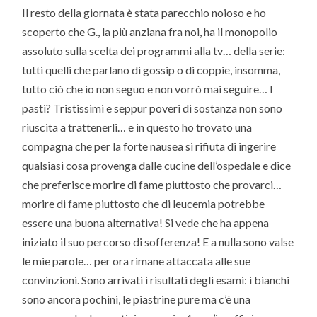
Il resto della giornata è stata parecchio noioso e ho
scoperto che G., la più anziana fra noi, ha il monopolio
assoluto sulla scelta dei programmi alla tv… della serie:
tutti quelli che parlano di gossip o di coppie, insomma,
tutto ciò che io non seguo e non vorrò mai seguire… I
pasti? Tristissimi e seppur poveri di sostanza non sono
riuscita a trattenerli… e in questo ho trovato una
compagna che per la forte nausea si rifiuta di ingerire
qualsiasi cosa provenga dalle cucine dell’ospedale e dice
che preferisce morire di fame piuttosto che provarci…
morire di fame piuttosto che di leucemia potrebbe
essere una buona alternativa! Si vede che ha appena
iniziato il suo percorso di sofferenza! E a nulla sono valse
le mie parole… per ora rimane attaccata alle sue
convinzioni. Sono arrivati i risultati degli esami: i bianchi
sono ancora pochini, le piastrine pure ma c’è una