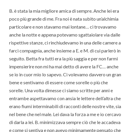
B. è stata la mia migliore amica di sempre. Anche lei era
poco più grande di me. Fra noi è nata subito un’alchimia
particolare e non stavamo mai lontane… ci trovavamo
anche la notte e appena potevamo sgattaiolare via dalle
rispettive stanze, ci rinchiudevamo in una delle camere a
farci compagnia, anche insieme a E. e M. di cui parlerò in
seguito. Betta fra tutti era la più saggia e per non farmi
impensierire non mi ha mai detto di avere la FC… anche
se io in cuor mio lo sapevo. Ci volevamo davvero un gran
bene e sentivamo di essere come sorelle o più che
sorelle. Una volta dimesse ci siamo scritte per anni e
entrambe aspettavamo con ansia le lettere dell’altra che
erano fiumi interminabili di racconti delle nostre vite, sia
nel bene che nel male. Lei dava la forza a me e io cercavo
di darla a lei. B. minimizzava sempre ciò che le accadeva
e come si sentiva e non avevo minimamente pensato che