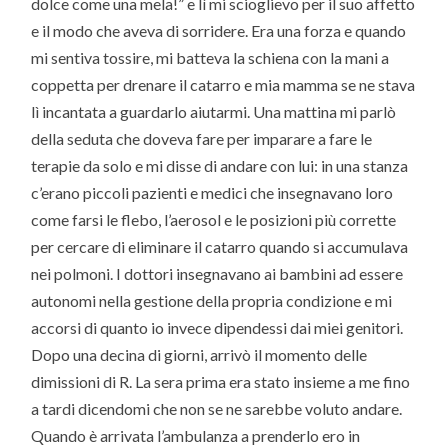
dolce come una mela!” e lì mi scioglievo per il suo affetto
e il modo che aveva di sorridere. Era una forza e quando
mi sentiva tossire, mi batteva la schiena con la mani a
coppetta per drenare il catarro e mia mamma se ne stava
lì incantata a guardarlo aiutarmi. Una mattina mi parlò
della seduta che doveva fare per imparare a fare le
terapie da solo e mi disse di andare con lui: in una stanza
c’erano piccoli pazienti e medici che insegnavano loro
come farsi le flebo, l’aerosol e le posizioni più corrette
per cercare di eliminare il catarro quando si accumulava
nei polmoni. I dottori insegnavano ai bambini ad essere
autonomi nella gestione della propria condizione e mi
accorsi di quanto io invece dipendessi dai miei genitori.
Dopo una decina di giorni, arrivò il momento delle
dimissioni di R. La sera prima era stato insieme a me fino
a tardi dicendomi che non se ne sarebbe voluto andare.
Quando è arrivata l’ambulanza a prenderlo ero in