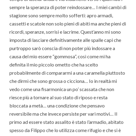
sempre la speranza di poter reindossare… I miei cambi di
stagione sono sempre molto sofferti: apro armadi,
cassetti e scatole non solo pieni di abiti ma anche pieni di
ricordi, speranze, sorrisi e lacrime. Quest’anno mi sono
imposta di lasciare definitivamente alle spalle capi che
purtroppo sarò conscia di non poter più indossare a
causa del mio essere “gommosa”, così come mi ha
definita il mio piccolo ometto che ha scelto
probabilmente di compararmi a una caramella piuttosto
che dirmi che sono grossa o cicciona… Io in realtà mi
vedo come una fisarmonica un po’ scassata che non
riesce più a tornare al suo stato di riposo e resta
bloccata a metà… una condizione che pensavo
reversibile ma che invece persiste per vari motivi… Il
primo ad essere stato assalito è stato l’armadio, abitato
spesso da Filippo che lo utilizza come rifugio e che si è