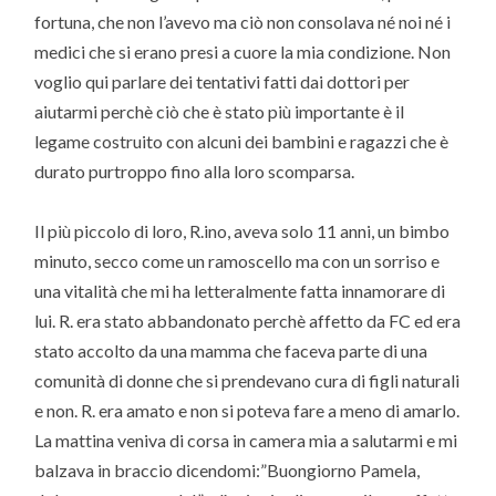
fortuna, che non l’avevo ma ciò non consolava né noi né i
medici che si erano presi a cuore la mia condizione. Non
voglio qui parlare dei tentativi fatti dai dottori per
aiutarmi perchè ciò che è stato più importante è il
legame costruito con alcuni dei bambini e ragazzi che è
durato purtroppo fino alla loro scomparsa.
Il più piccolo di loro, R.ino, aveva solo 11 anni, un bimbo
minuto, secco come un ramoscello ma con un sorriso e
una vitalità che mi ha letteralmente fatta innamorare di
lui. R. era stato abbandonato perchè affetto da FC ed era
stato accolto da una mamma che faceva parte di una
comunità di donne che si prendevano cura di figli naturali
e non. R. era amato e non si poteva fare a meno di amarlo.
La mattina veniva di corsa in camera mia a salutarmi e mi
balzava in braccio dicendomi:”Buongiorno Pamela,