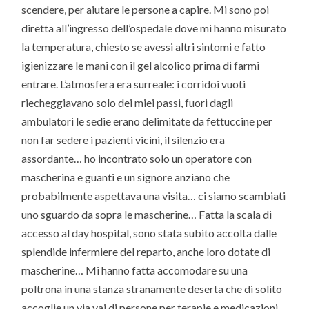
scendere, per aiutare le persone a capire. Mi sono poi
diretta all’ingresso dell’ospedale dove mi hanno misurato
la temperatura, chiesto se avessi altri sintomi e fatto
igienizzare le mani con il gel alcolico prima di farmi
entrare. L’atmosfera era surreale: i corridoi vuoti
riecheggiavano solo dei miei passi, fuori dagli
ambulatori le sedie erano delimitate da fettuccine per
non far sedere i pazienti vicini, il silenzio era
assordante… ho incontrato solo un operatore con
mascherina e guanti e un signore anziano che
probabilmente aspettava una visita… ci siamo scambiati
uno sguardo da sopra le mascherine… Fatta la scala di
accesso al day hospital, sono stata subito accolta dalle
splendide infermiere del reparto, anche loro dotate di
mascherine… Mi hanno fatta accomodare su una
poltrona in una stanza stranamente deserta che di solito
accoglie un via vai di persone per terapie e medicazioni