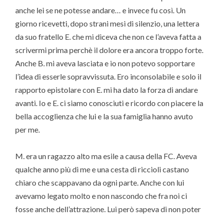
anche lei se ne potesse andare… e invece fu così. Un
giorno ricevetti, dopo strani mesi di silenzio, una lettera
da suo fratello E. che mi diceva che non ce l’aveva fatta a
scrivermi prima perchè il dolore era ancora troppo forte.
Anche B. mi aveva lasciata e io non potevo sopportare
l’idea di esserle sopravvissuta. Ero inconsolabile e solo il
rapporto epistolare con E. mi ha dato la forza di andare
avanti. Io e E. ci siamo conosciuti e ricordo con piacere la
bella accoglienza che lui e la sua famiglia hanno avuto
per me.
M. era un ragazzo alto ma esile a causa della FC. Aveva
qualche anno più di me e una cesta di riccioli castano
chiaro che scappavano da ogni parte. Anche con lui
avevamo legato molto e non nascondo che fra noi ci
fosse anche dell’attrazione. Lui però sapeva di non poter