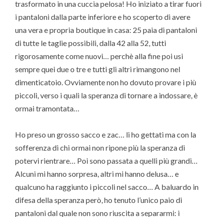
trasformato in una cuccia pelosa! Ho iniziato a tirar fuori
i pantaloni dalla parte inferiore e ho scoperto di avere
una vera e propria boutique in casa: 25 paia di pantaloni
di tutte le taglie possibili, dalla 42 alla 52, tutti
rigorosamente come nuovi… perchè alla fine poi usi
sempre quei due o tre e tutti gli altri rimangono nel
dimenticatoio. Ovviamente non ho dovuto provare i più
piccoli, verso i quali la speranza di tornare a indossare, è
ormai tramontata…
Ho preso un grosso sacco e zac… li ho gettati ma con la
sofferenza di chi ormai non ripone più la speranza di
potervi rientrare… Poi sono passata a quelli più grandi…
Alcuni mi hanno sorpresa, altri mi hanno delusa… e
qualcuno ha raggiunto i piccoli nel sacco… A baluardo in
difesa della speranza però, ho tenuto l’unico paio di
pantaloni dal quale non sono riuscita a separarmi: i