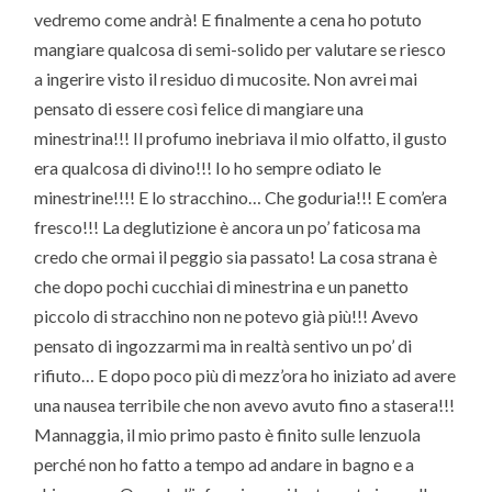
vedremo come andrà! E finalmente a cena ho potuto
mangiare qualcosa di semi-solido per valutare se riesco
a ingerire visto il residuo di mucosite. Non avrei mai
pensato di essere così felice di mangiare una
minestrina!!! Il profumo inebriava il mio olfatto, il gusto
era qualcosa di divino!!! Io ho sempre odiato le
minestrine!!!! E lo stracchino… Che goduria!!! E com’era
fresco!!! La deglutizione è ancora un po’ faticosa ma
credo che ormai il peggio sia passato! La cosa strana è
che dopo pochi cucchiai di minestrina e un panetto
piccolo di stracchino non ne potevo già più!!! Avevo
pensato di ingozzarmi ma in realtà sentivo un po’ di
rifiuto… E dopo poco più di mezz’ora ho iniziato ad avere
una nausea terribile che non avevo avuto fino a stasera!!!
Mannaggia, il mio primo pasto è finito sulle lenzuola
perché non ho fatto a tempo ad andare in bagno e a