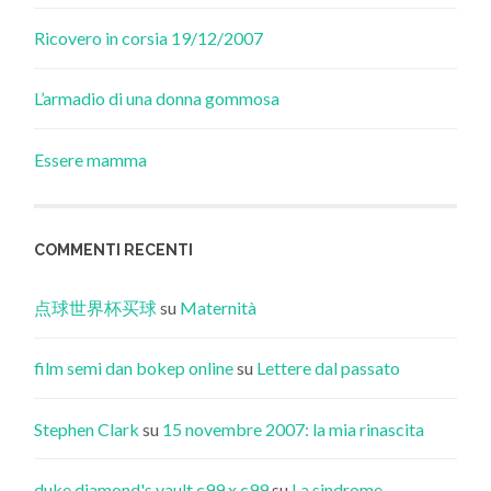
Ricovero in corsia 19/12/2007
L’armadio di una donna gommosa
Essere mamma
COMMENTI RECENTI
点球世界杯买球
su
Maternità
film semi dan bokep online
su
Lettere dal passato
Stephen Clark
su
15 novembre 2007: la mia rinascita
duke diamond's vault c99 x c99
su
La sindrome